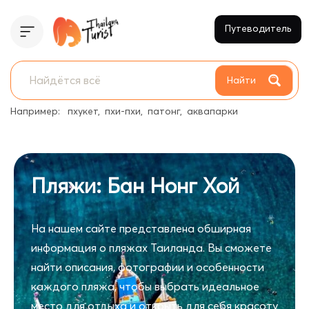
Путеводитель
Найти
Например:
пхукет
пхи-пхи
патонг
аквапарки
Пляжи: Бан Нонг Хой
На нашем сайте представлена обширная
информация о пляжах Таиланда. Вы сможете
найти описания, фотографии и особенности
каждого пляжа, чтобы выбрать идеальное
место для отдыха и открыть для себя красоту