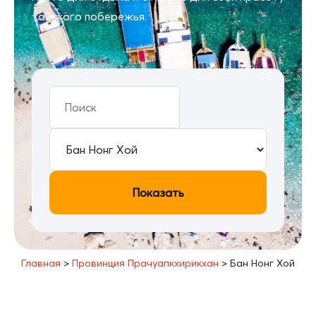
тайского побережья.
Показать
Главная
>
Провинция Прачуапкхирикхан
>
Бан Нонг Хой