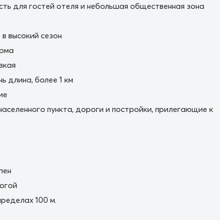
сть для гостей отеля и небольшая общественная зона
в высокий сезон
орма
зкая
ь длина, более 1 км
ие
населенного пункта, дороги и постройки, прилегающие к
пен
огой
пределах 100 м.