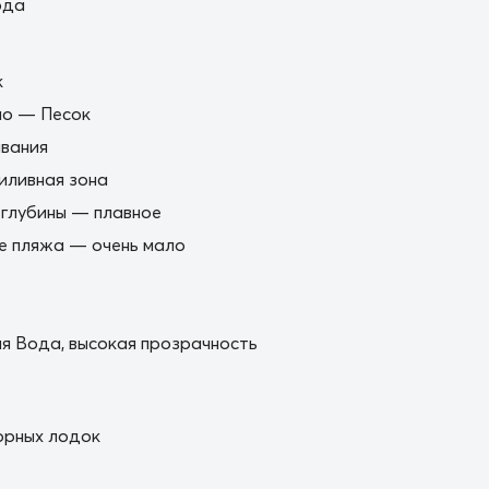
ода
к
но — Песок
вания
иливная зона
 глубины — плавное
е пляжа — очень мало
я Вода, высокая прозрачность
орных лодок