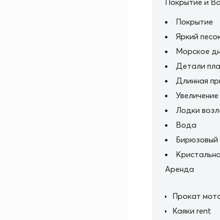
Покрытие и В
Покрытие
Яркий песо
Морское д
Детали пла
Длинная пр
Увеличение
Лодки возл
Вода
Бирюзовый
Кристальна
Аренда
Прокат мот
Каяки rent