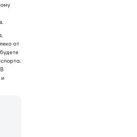
тому
в.
,
леко от
 будете
нспорта.
 В
 и