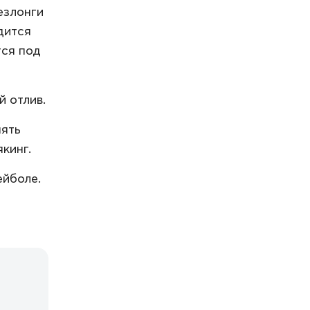
езлонги
дится
тся под
 отлив.
нять
кинг.
ейболе.