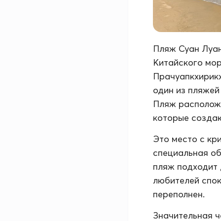
Пляж Суан Луан
Китайского мор
Прачуапкхирикх
один из пляжей 
Пляж расположе
которые создаю
Это место с кр
специальная об
пляж подходит 
любителей спок
переполнен.
Значительная ч