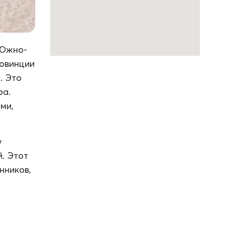
 Южно-
ровинции
. Это
ра.
ми,
у
й. Этот
нников,