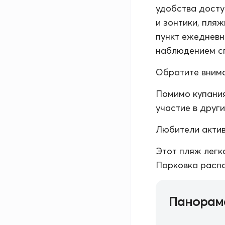
удобства досту
и зонтики, пля
пункт ежедневн
наблюдением с
Обратите внима
Помимо купания
участие в други
Любители актив
Этот пляж легк
Парковка распо
Панорам