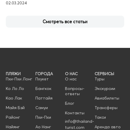
02.03.2024
Смотреть все статьи
ПЛЯЖИ
ГОРОДА
О НАС
СЕРВИСЫ
Пхи-Пхи Лонг
Пхукет
О нас
Туры
Ко Ло Ло
Бангкок
Вопросы-
Экскурсии
ответы
Као Лак
Паттайя
Авиабилеты
Блог
Майя Бэй
Самуи
Трансферы
Контакты
Районг
Пхи-Пхи
Такси
info@thailand-
Найянг
Ао Нанг
Аренда авто
turist.com