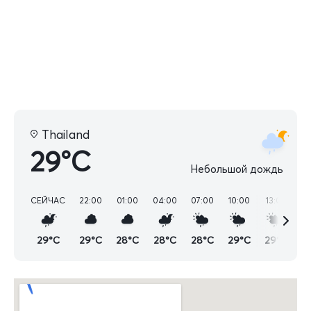
Thailand
29°C
Небольшой дождь
СЕЙЧАС
22:00
01:00
04:00
07:00
10:00
13:00
16
29°C
29°C
28°C
28°C
28°C
29°C
29°C
2