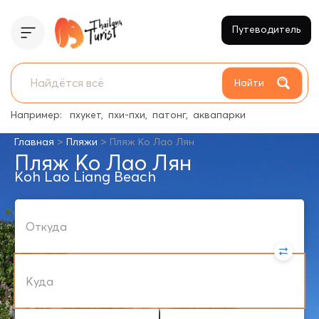
Путеводитель
Найти
Например:
пхукет
пхи-пхи
патонг
аквапарки
>
>
Главная
Пляжи
Пляж Ко Лао Лян
Пляж Ко Лао Лян
Koh Lao Liang Beach