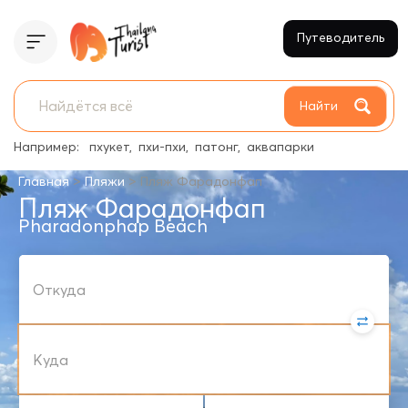
Путеводитель
Найти
Например:
пхукет
пхи-пхи
патонг
аквапарки
>
>
Главная
Пляжи
Пляж Фарадонфап
Пляж Фарадонфап
Pharadonphap Beach