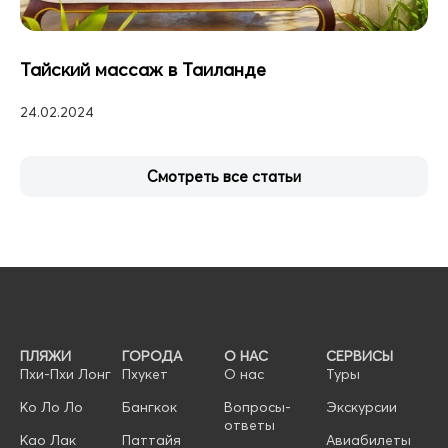
Тайский массаж в Таиланде
24.02.2024
Смотреть все статьи
ПЛЯЖИ
ГОРОДА
О НАС
СЕРВИСЫ
Пхи-Пхи Лонг
Пхукет
О нас
Туры
Ко Ло Ло
Бангкок
Вопросы-
Экскурсии
ответы
Као Лак
Паттайя
Авиабилеты