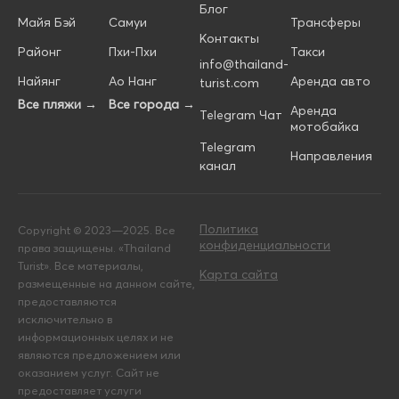
Блог
Майя Бэй
Самуи
Трансферы
Контакты
Районг
Пхи-Пхи
Такси
info@thailand-
Найянг
Ао Нанг
Аренда авто
turist.com
Все пляжи →
Все города →
Аренда
Telegram Чат
мотобайка
Telegram
Направления
канал
Политика
Copyright © 2023—2025. Все
конфиденциальности
права защищены. «Thailand
Turist». Все материалы,
Карта сайта
размещенные на данном сайте,
предоставляются
исключительно в
информационных целях и не
являются предложением или
оказанием услуг. Сайт не
предоставляет услуги