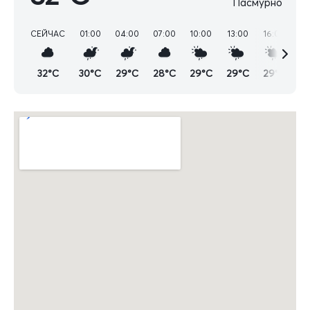
Пасмурно
СЕЙЧАС
01:00
04:00
07:00
10:00
13:00
16:00
19
32°C
30°C
29°C
28°C
29°C
29°C
29°C
2