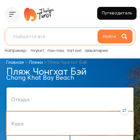
Путеводитель
Найти
Например:
пхукет
пхи-пхи
патонг
аквапарки
>
>
Главная
Пляжи
Пляж Чонгхат Бэй
Пляж Чонгхат Бэй
Chong Khat Bay Beach