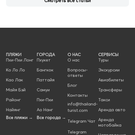
Смотреть все статьи
ПЛЯЖИ
ГОРОДА
О НАС
СЕРВИСЫ
Пхи-Пхи Лонг
Пхукет
О нас
Туры
Ко Ло Ло
Бангкок
Вопросы-
Экскурсии
ответы
Као Лак
Паттайя
Авиабилеты
Блог
Майя Бэй
Самуи
Трансферы
Контакты
Районг
Пхи-Пхи
Такси
info@thailand-
Найянг
Ао Нанг
Аренда авто
turist.com
Все пляжи →
Все города →
Аренда
Telegram Чат
мотобайка
Telegram