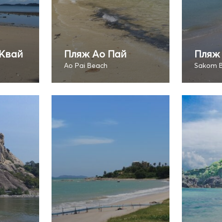
 Квай
Пляж Ао Пай
Пляж
h
Ao Pai Beach
Sakom 