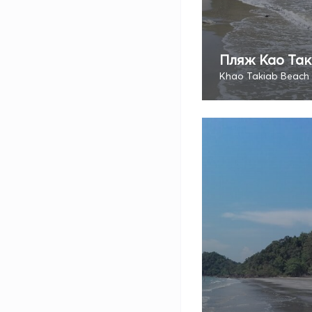
Пляж Као Та
Khao Takiab Beach