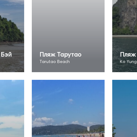
 Бэй
Пляж Тарутао
Пляж
Tarutao Beach
Ko Yung