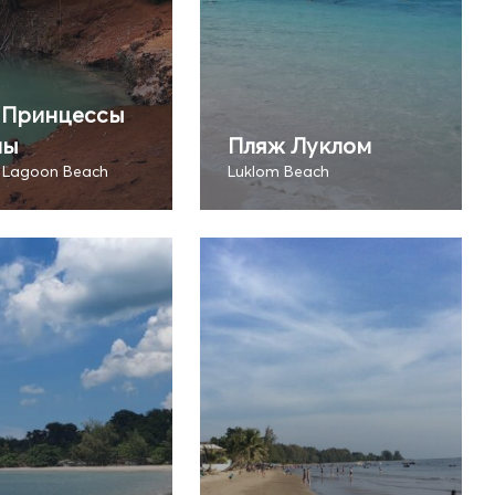
 Принцессы
ны
Пляж Луклом
s Lagoon Beach
Luklom Beach