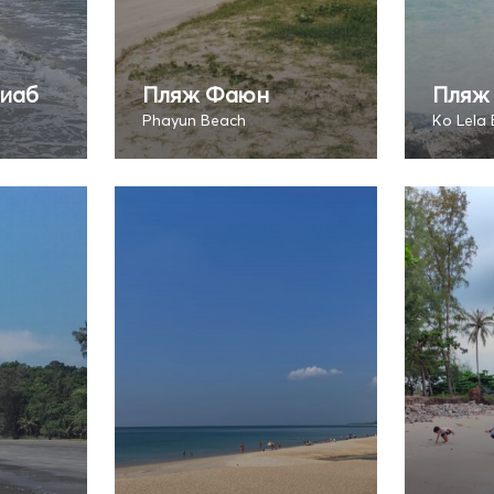
киаб
Пляж Фаюн
Пляж 
Phayun Beach
Ko Lela