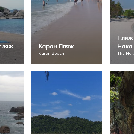
Пляж
пляж
Карон Пляж
Нака
Karon Beach
The Nak