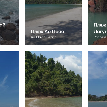
ай
Пляж
Пляж Ао Прао
Лагу
h
Ao Phrao Beach
Princes