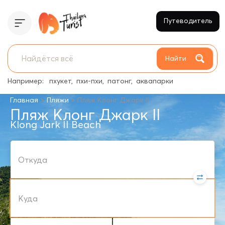
Путеводитель
Найти
Например:
пхукет
пхи-пхи
патонг
аквапарки
>
>
Главная
Пляжи
Пляж Клонг Джарк II
Пляж Клонг Джарк II
Klong Jark II Beach