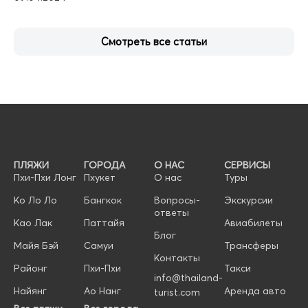
Смотреть все статьи
ПЛЯЖИ
ГОРОДА
О НАС
СЕРВИСЫ
Пхи-Пхи Лонг
Пхукет
О нас
Туры
Ко Ло Ло
Бангкок
Вопросы-
Экскурсии
ответы
Као Лак
Паттайя
Авиабилеты
Блог
Майя Бэй
Самуи
Трансферы
Контакты
Районг
Пхи-Пхи
Такси
info@thailand-
Найянг
Ао Нанг
Аренда авто
turist.com