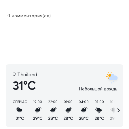
0
комментария(ев)
Thailand
31°C
Небольшой дождь
СЕЙЧАС
19:00
22:00
01:00
04:00
07:00
10:00
13
31°C
29°C
28°C
28°C
28°C
28°C
29°C
3