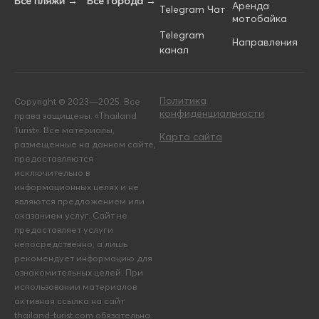
Все пляжи →
Все города →
Аренда
Telegram Чат
мотобайка
Telegram
Направления
канал
Политика
Copyright © 2023—2025. Все
конфиденциальности
права защищены. «Thailand
Turist». Все материалы,
Карта сайта
размещенные на данном сайте,
предоставляются
исключительно в
информационных целях и не
являются предложением или
оказанием услуг. Сайт не
предоставляет услуги
непосредственно, а лишь
рекомендует информацию для
ознакомительных целей. При
использовании материалов
активная ссылка на сайт
thailand-turist.com обязательна.