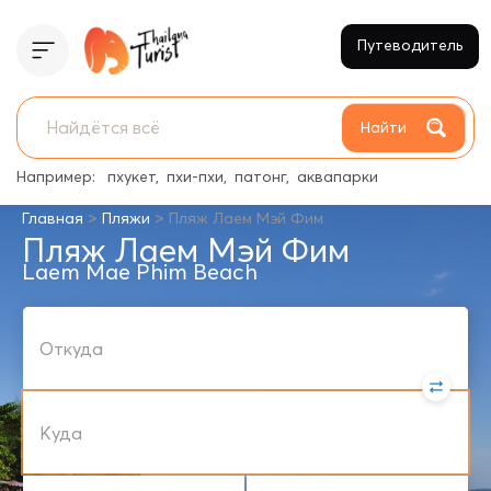
Путеводитель
Найти
Например:
пхукет
пхи-пхи
патонг
аквапарки
>
>
Главная
Пляжи
Пляж Лаем Мэй Фим
Пляж Лаем Мэй Фим
Laem Mae Phim Beach