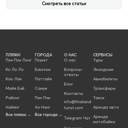
Смотреть все статьи
ПЛЯЖИ
ГОРОДА
О НАС
СЕРВИСЫ
Пхи-Пхи Лонг
Пхукет
О нас
Туры
Ко Ло Ло
Бангкок
Вопросы-
Экскурсии
ответы
Као Лак
Паттайя
Авиабилеты
Блог
Майя Бэй
Самуи
Трансферы
Контакты
Районг
Пхи-Пхи
Такси
info@thailand-
Найянг
Ао Нанг
Аренда авто
turist.com
Все пляжи →
Все города →
Аренда
Telegram Чат
мотобайка