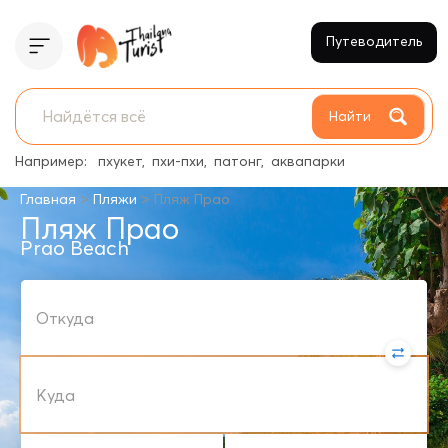
Путеводитель
Найти
Например:
пхукет
пхи-пхи
патонг
аквапарки
>
>
Главная
Пляжи
Пляж Прао
Пляж Прао
Prao Beach