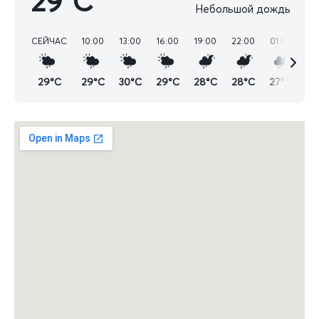
29°C
Небольшой дождь
СЕЙЧАС
10:00
13:00
16:00
19:00
22:00
01:00
04
29°C
29°C
30°C
29°C
28°C
28°C
27°C
28