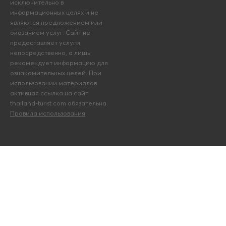
исключительно в
информационных целях и не
являются предложением или
оказанием услуг. Сайт не
предоставляет услуги
непосредственно, а лишь
рекомендует информацию для
ознакомительных целей. При
использовании материалов
активная ссылка на сайт
thailand-turist.com обязательна.
Правила использования