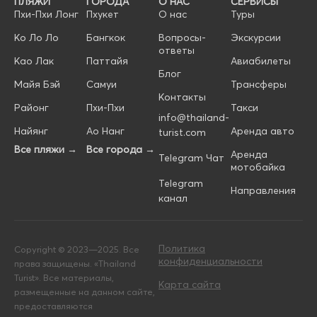
ПЛЯЖИ
ГОРОДА
О НАС
СЕРВИСЫ
Пхи-Пхи Лонг
Пхукет
О нас
Туры
Ко Ло Ло
Бангкок
Вопросы-
Экскурсии
ответы
Као Лак
Паттайя
Авиабилеты
Блог
Майя Бэй
Самуи
Трансферы
Контакты
Районг
Пхи-Пхи
Такси
info@thailand-
Найянг
Ао Нанг
Аренда авто
turist.com
Все пляжи →
Все города →
Аренда
Telegram Чат
мотобайка
Telegram
Направления
канал
Политика
Copyright © 2023—2025. Все
конфиденциальности
права защищены. «Thailand
Turist». Все материалы,
Карта сайта
размещенные на данном сайте,
предоставляются