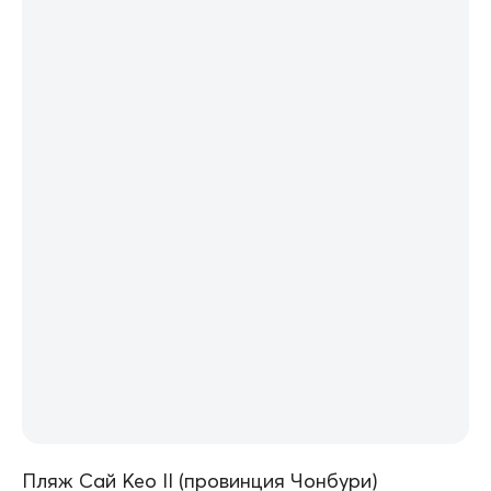
Пляж Сай Кео II (провинция Чонбури)