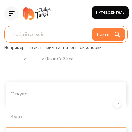
Путеводитель
Найти
Например:
пхукет
пхи-пхи
патонг
аквапарки
>
>
Главная
Пляжи
Пляж Сай Кео II
Пляж Сай Кео II
Sai Kaew Beach II