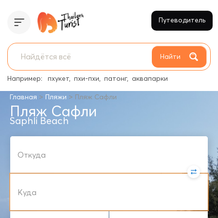
Путеводитель
Найти
Например:
пхукет
пхи-пхи
патонг
аквапарки
>
>
Главная
Пляжи
Пляж Сафли
Пляж Сафли
Saphli Beach