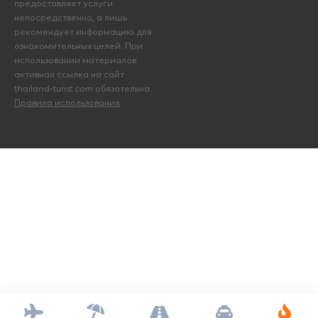
предоставляет услуги
непосредственно, а лишь
рекомендует информацию для
ознакомительных целей. При
использовании материалов
активная ссылка на сайт
thailand-turist.com обязательна.
Правила использования