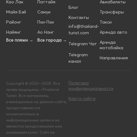
Као Лак
Паттайя
Авиабилеты
Блог
Майя Бэй
Самуи
Трансферы
Контакты
Районг
Пхи-Пхи
Такси
info@thailand-
Найянг
Ао Нанг
Аренда авто
turist.com
Все пляжи →
Все города →
Аренда
Telegram Чат
мотобайка
Telegram
Направления
канал
Политика
Copyright © 2023—2025. Все
конфиденциальности
права защищены. «Thailand
Turist». Все материалы,
Карта сайта
размещенные на данном сайте,
предоставляются
исключительно в
информационных целях и не
являются предложением или
оказанием услуг. Сайт не