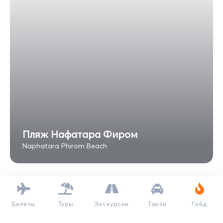
Пляж Нафатара Фиром
Naphatara Phirom Beach
Билеты
Туры
Экскурсии
Такси
Гайд