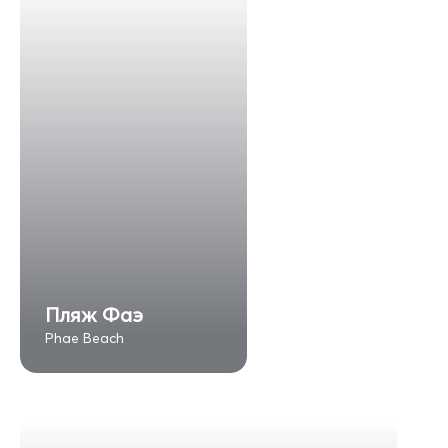
Пляж Фаэ
Phae Beach