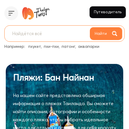
Путеводитель
Найти
Например:
пхукет
пхи-пхи
патонг
аквапарки
Пляжи: Бан Найнан
На нашем сайте представлена обширная
информация о пляжах Таиланда. Вы сможете
найти описания, фотографии и особенности
каждого пляжа, чтобы выбрать идеальное
место для отдыха и открыть для себя красоту