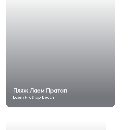
Пляж Лаем Пратап
Laem Prathap Beach