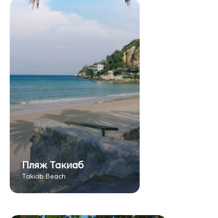
Пляж Такиаб
Takiab Beach