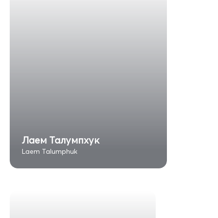
Лаем Талумпхук
Laem Talumphuk