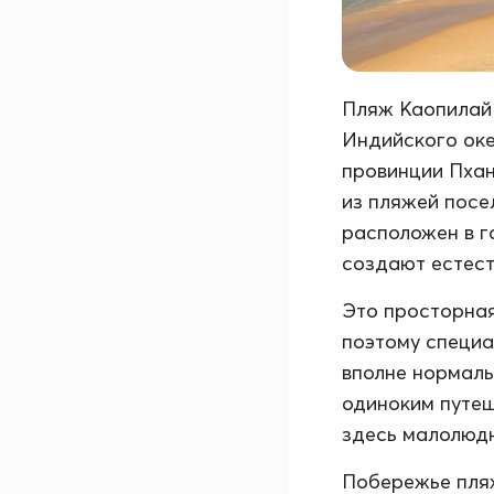
Пляж Каопилай 
Индийского оке
провинции Пханг
из пляжей посел
расположен в г
создают естест
Это просторная
поэтому специа
вполне нормаль
одиноким путеш
здесь малолюд
Побережье пляж