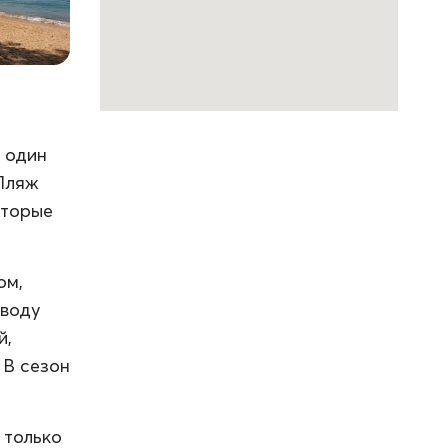
о один
 Пляж
оторые
ом,
 воду
й,
 В сезон
 только