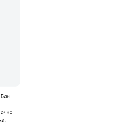
 Бан
точно
ье.