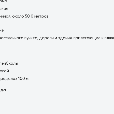
орма
зкая
нная, около 50 0 метров
ие
населенного пункта, дороги и здания, прилегающие к пля
упенСкалы
огой
пределах 100 м.
ода