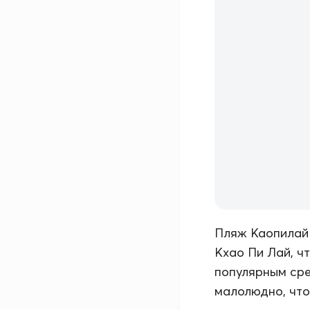
Пляж Каопилай 
Кхао Пи Лай, ч
популярным сре
малолюдно, что