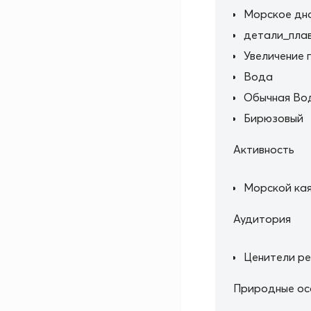
Морское дн
детали_пла
Увеличение 
Вода
Обычная Вод
Бирюзовый
Активность
Морской кая
Аудитория
Ценители р
Природные ос