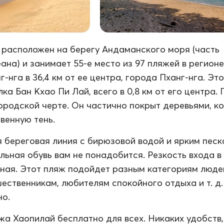
расположен на берегу Андаманского моря (часть
ана) и занимает 55-е место из 97 пляжей в регионе
-нга в 36,4 км от ее центра, города Пханг-нга. Эт
ка Бан Кхао Пи Лай, всего в 0,8 км от его центра.
ородской черте. Он частично покрыт деревьями, к
венную тень.
 береговая линия с бирюзовой водой и ярким песк
льная обувь вам не понадобится. Резкость входа в
ная. Этот пляж подойдет разным категориям люде
ественникам, любителям спокойного отдыха и т. д.
но.
а Хаопилай бесплатно для всех. Никаких удобств,