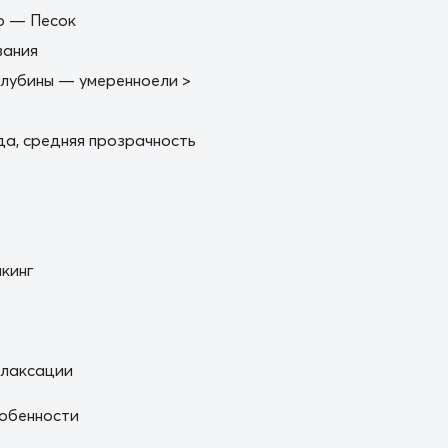
о — Песок
вания
глубины — умеренноели >
а, средняя прозрачность
кинг
елаксации
обенности