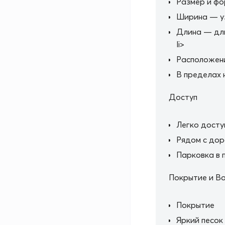
Размер и ф
Ширина — у
Длина — дли
li>
Расположен
В пределах 
Доступ
Легко дост
Рядом с дор
Парковка в 
Покрытие и В
Покрытие
Яркий песок