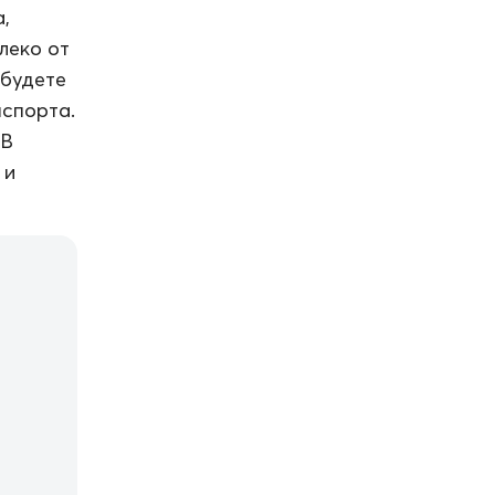
,
леко от
 будете
нспорта.
 В
 и