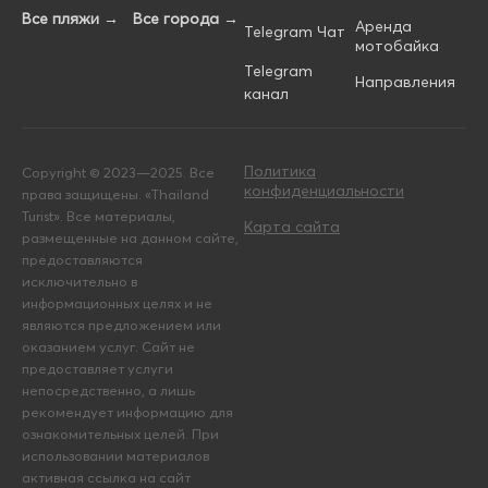
Все пляжи →
Все города →
Аренда
Telegram Чат
мотобайка
Telegram
Направления
канал
Политика
Copyright © 2023—2025. Все
конфиденциальности
права защищены. «Thailand
Turist». Все материалы,
Карта сайта
размещенные на данном сайте,
предоставляются
исключительно в
информационных целях и не
являются предложением или
оказанием услуг. Сайт не
предоставляет услуги
непосредственно, а лишь
рекомендует информацию для
ознакомительных целей. При
использовании материалов
активная ссылка на сайт