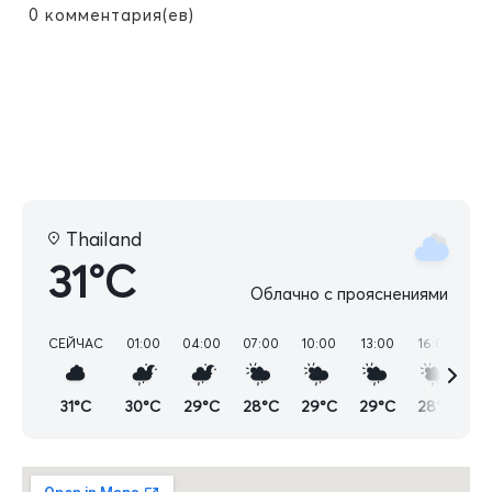
0
комментария(ев)
Thailand
31°C
Облачно с прояснениями
СЕЙЧАС
01:00
04:00
07:00
10:00
13:00
16:00
19
31°C
30°C
29°C
28°C
29°C
29°C
28°C
2