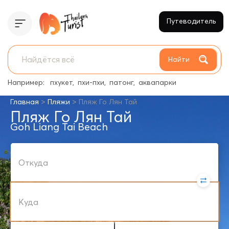
Путеводитель
Найти
Например:
пхукет
пхи-пхи
патонг
аквапарки
>
>
Главная
Пляжи
Пляж Го Лян Тай
Пляж Го Лян Тай
Goh Liang Tai Beach