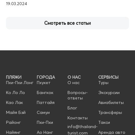
19.03.2024
Смотреть все статьи
ПЛЯЖИ
ГОРОДА
О НАС
СЕРВИСЫ
Пхи-Пхи Лонг
Пхукет
О нас
Туры
Ко Ло Ло
Бангкок
Вопросы-
Экскурсии
ответы
Као Лак
Паттайя
Авиабилеты
Блог
Майя Бэй
Самуи
Трансферы
Контакты
Районг
Пхи-Пхи
Такси
info@thailand-
Найянг
Ао Нанг
Аренда авто
turist.com