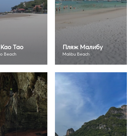
Као Тао
Пляж Малибу
o Beach
Malibu Beach