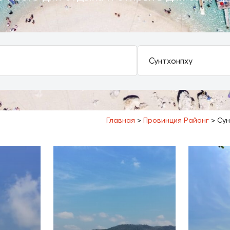
Главная
>
Провинция Районг
>
Сун