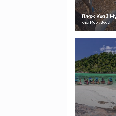
Пляж Кхай М
Khai Mook Beach