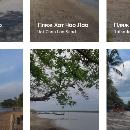
о
Пляж Хат Чао Лао
Пляж
Hat Chao Lao Beach
Ratsada