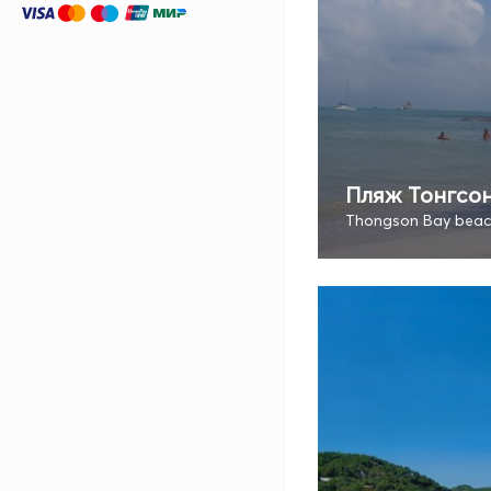
Пляж Тонгсон
Thongson Bay bea