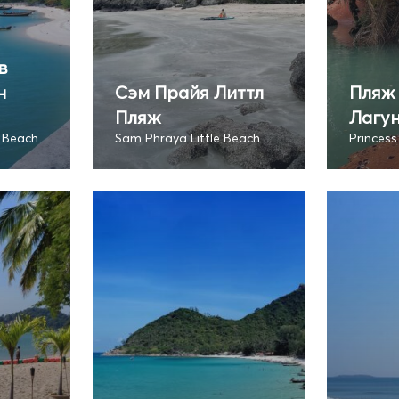
в
н
Сэм Прайя Литтл
Пляж
Пляж
Лагу
 Beach
Sam Phraya Little Beach
Princes