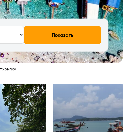
Показать
тхонпху