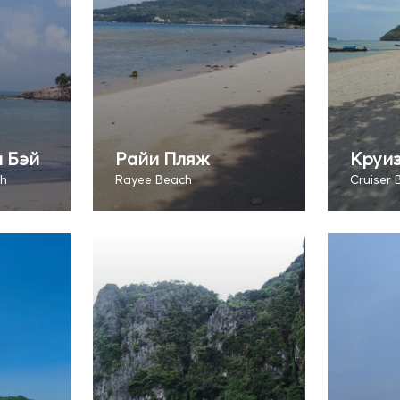
 Бэй
Райи Пляж
Круи
ch
Rayee Beach
Cruiser 