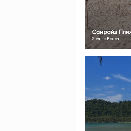
Санрайз Пля
Sunrise Beach