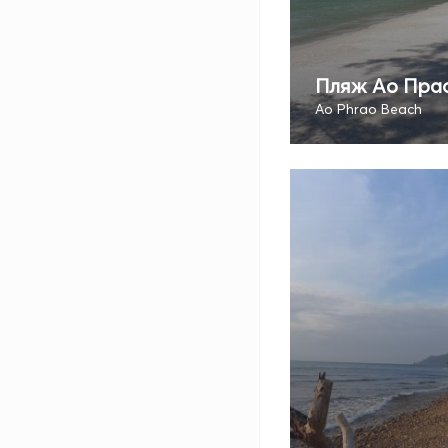
Пляж Ао Пра
Ao Phrao Beach