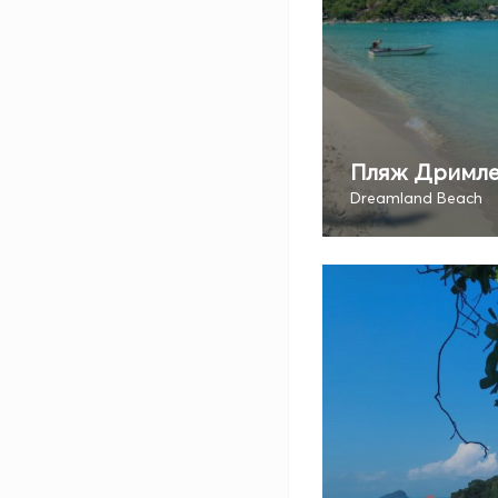
Пляж Дримл
Dreamland Beach