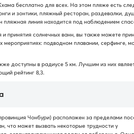
хама бесплатно для всех. На этом пляже есть сл
онги и зонтики, пляжный ресторан, раздевалки, ду
он пляжная линия находится под наблюдением спас
 и принятия солнечных ванн, вы также можете при
их мероприятиях: подводном плавании, серфинге, м
кже доступны в радиусе 5 км. Лучшим из них являе
ющий рейтинг 8,3.
а
провинция Чонбури) расположен за пределами пос
н, что может вызвать некоторые трудности у