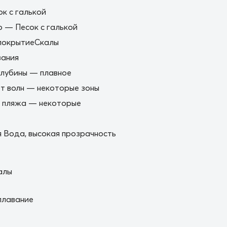
ок с галькой
 — Песок с галькой
покрытиеСкалы
вания
глубины — плавное
т волн — некоторые зоны
е пляжа — некоторые
 Вода, высокая прозрачность
алы
плавание