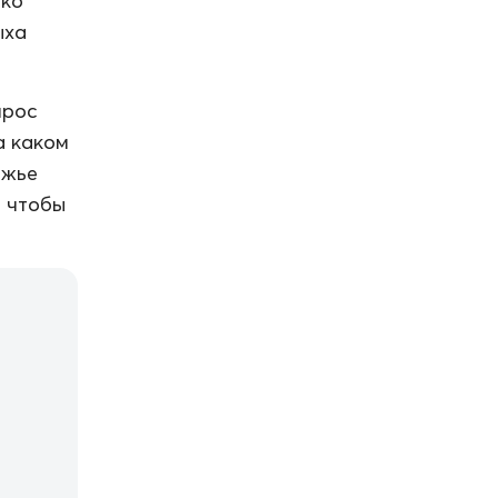
ако
ыха
прос
а каком
ежье
и чтобы