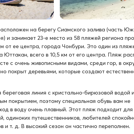
асположен на берегу Сиамского залива (часть Юж
я) и занимает 23-е место из 58 пляжей региона пр
км от ее центра, города Чонбури. Это один из пляж
а Юттакан, всего в 10,5 км от его центра. Пляж ра
сте с очень живописными видами, среди гор, в ок
чно покрыт деревьями, которые создают естествен
 береговая линия с кристально-бирюзовой водой и
ым покрытием, поэтому специальная обувь вам не
ход в воду очень плавный. Этот пляж подходит для
й, одиноких путешественников, любителей спокойн
в и т. д. В высокий сезон он частично переполнен.