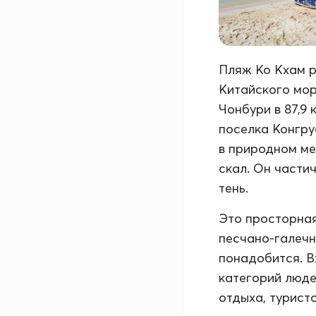
Пляж Ко Кхам р
Китайского мор
Чонбури в 87,9 
поселка Конгру
в природном ме
скал. Он части
тень.
Это просторная
песчано-галечн
понадобится. В
категорий люде
отдыха, туристо