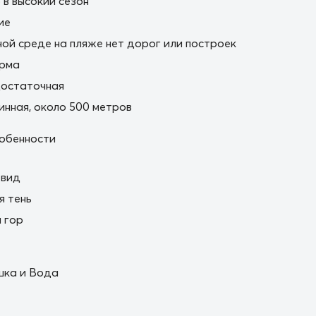
в высокий сезон
ие
ной среде на пляже нет дорог или построек
орма
остаточная
нная, около 500 метров
обенности
 вид
я тень
 гор
шка и Вода