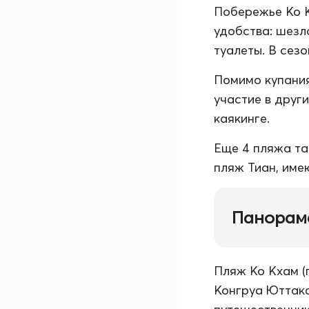
Побережье Ко К
удобства: шезл
туалеты. В сез
Помимо купания
участие в друг
каякинге.
Еще 4 пляжа та
пляж Тиан, име
Панорам
Пляж Ко Кхам (
Конгруа Юттака