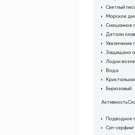
Светлый пес
Морское дно
Смешанное 
Детали пла
Увеличение 
Защищено о
Лодки возл
Вода
Кристальная
Бирюзовый
АктивностьСк
Подводное 
Суп-серфинг