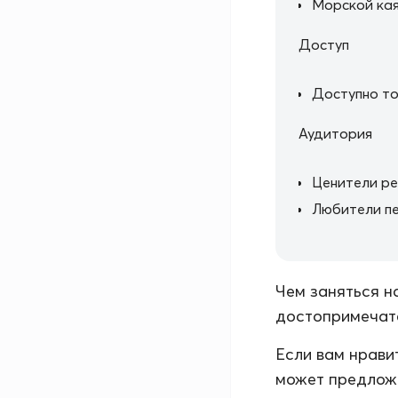
Морской кая
Доступ
Доступно т
Аудитория
Ценители р
Любители пе
Чем заняться н
достопримечате
Если вам нрави
может предложи