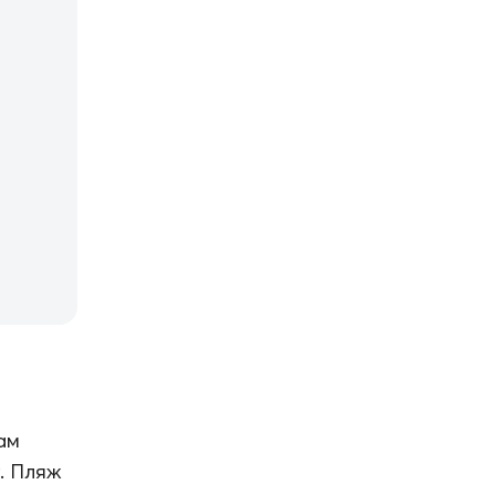
ам
. Пляж