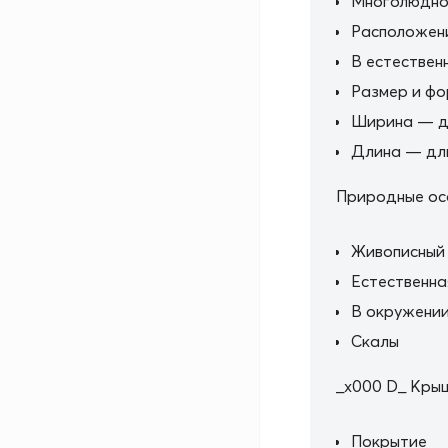
Многолюдно 
Расположен
В естествен
Размер и ф
Ширина — д
Длина — дли
Природные ос
Живописный
Естественна
В окружении
Скалы
_x000 D_ Кры
Покрытие