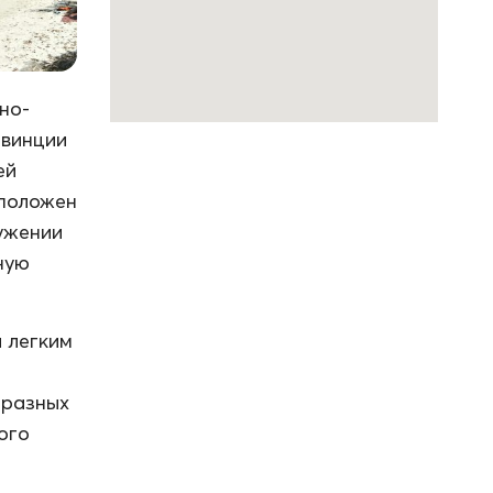
но-
овинции
ей
сположен
ружении
ную
 легким
 разных
ого