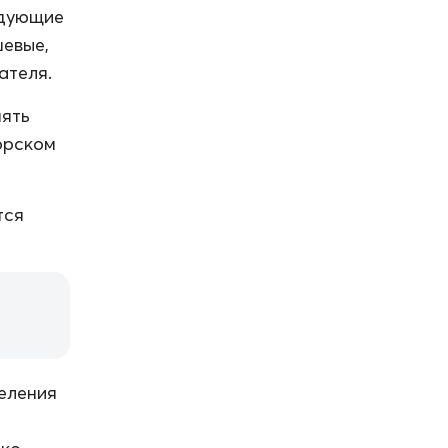
едующие
шевые,
ателя.
нять
орском
тся
еления