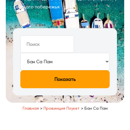
тайского побережья.
Показать
Главная
>
Провинция Пхукет
>
Бан Са Пам