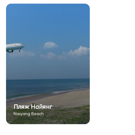
Пляж Найянг
Naiyang Beach