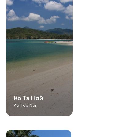
Ко Тэ Най
Ko Tae Nai