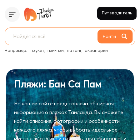
Путеводитель
Найти
Например:
пхукет
пхи-пхи
патонг
аквапарки
Пляжи: Бан Са Пам
На нашем сайте представлена обширная
информация о пляжах Таиланда. Вы сможете
найти описания, фотографии и особенности
каждого пляжа, чтобы выбрать идеальное
место для отдыха и открыть для себя красоту