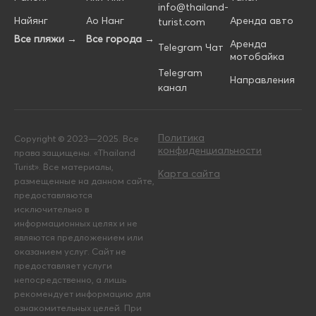
info@thailand-
Найянг
Ао Нанг
Аренда авто
turist.com
Все пляжи →
Все города →
Аренда
Telegram Чат
мотобайка
Telegram
Направления
канал
Политика
Copyright © 2023—2025. Все
конфиденциальности
права защищены. «Thailand
Turist». Все материалы,
Карта сайта
размещенные на данном сайте,
предоставляются
исключительно в
информационных целях и не
являются предложением или
оказанием услуг. Сайт не
предоставляет услуги
непосредственно, а лишь
рекомендует информацию для
ознакомительных целей. При