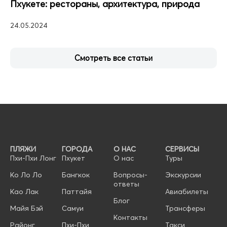
Пхукете: рестораны, архитектура, природа
24.05.2024
Смотреть все статьи
ПЛЯЖИ
ГОРОДА
О НАС
СЕРВИСЫ
Пхи-Пхи Лонг
Пхукет
О нас
Туры
Ко Ло Ло
Бангкок
Вопросы-
Экскурсии
ответы
Као Лак
Паттайя
Авиабилеты
Блог
Майя Бэй
Самуи
Трансферы
Контакты
Районг
Пхи-Пхи
Такси