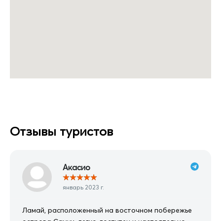
Отзывы туристов
Акасио
★
★
★
★
★
январь 2023 г.
Ламай, расположенный на восточном побережье