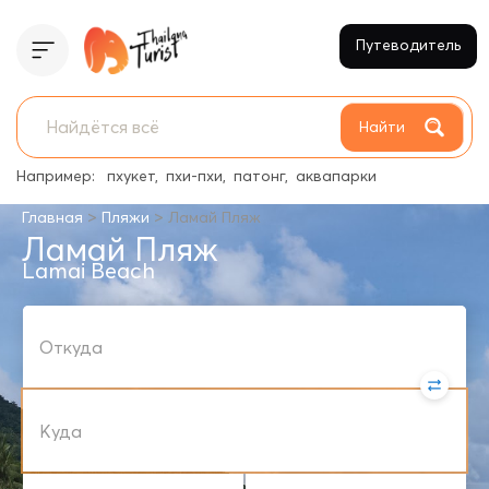
Путеводитель
Найти
Например:
пхукет
пхи-пхи
патонг
аквапарки
>
>
Главная
Пляжи
Ламай Пляж
Ламай Пляж
Lamai Beach