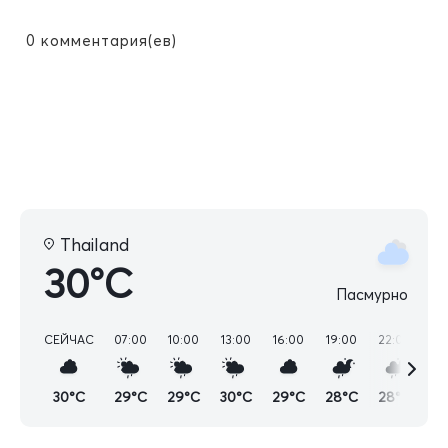
0
комментария(ев)
Thailand
30°C
Пасмурно
СЕЙЧАС
07:00
10:00
13:00
16:00
19:00
22:00
01
30°C
29°C
29°C
30°C
29°C
28°C
28°C
28