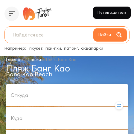
Путеводитель
Найти
Например:
пхукет
пхи-пхи
патонг
аквапарки
>
>
Главная
Пляжи
Пляж Банг Као
Пляж Банг Као
Bang Kao Beach