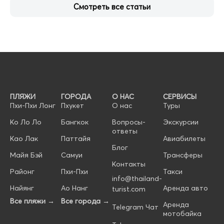
Смотреть все статьи
ПЛЯЖИ
ГОРОДА
О НАС
СЕРВИСЫ
Пхи-Пхи Лонг
Пхукет
О нас
Туры
Ко Ло Ло
Бангкок
Вопросы-
Экскурсии
ответы
Као Лак
Паттайя
Авиабилеты
Блог
Майя Бэй
Самуи
Трансферы
Контакты
Районг
Пхи-Пхи
Такси
info@thailand-
Найянг
Ао Нанг
Аренда авто
turist.com
Все пляжи →
Все города →
Аренда
Telegram Чат
мотобайка