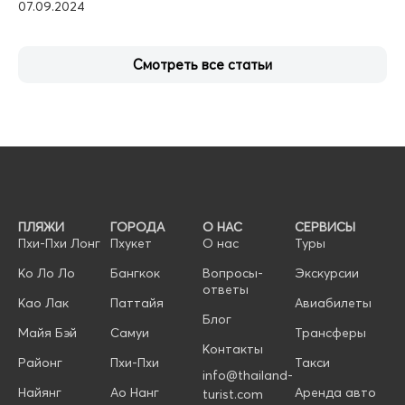
07.09.2024
Смотреть все статьи
ПЛЯЖИ
ГОРОДА
О НАС
СЕРВИСЫ
Пхи-Пхи Лонг
Пхукет
О нас
Туры
Ко Ло Ло
Бангкок
Вопросы-
Экскурсии
ответы
Као Лак
Паттайя
Авиабилеты
Блог
Майя Бэй
Самуи
Трансферы
Контакты
Районг
Пхи-Пхи
Такси
info@thailand-
Найянг
Ао Нанг
Аренда авто
turist.com