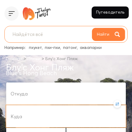
Путеводитель
Найти
Например:
пхукет
пхи-пхи
патонг
аквапарки
>
>
Главная
Пляжи
Блу’с Хонг Пляж
Блу’с Хонг Пляж
Blue's Hong Beach