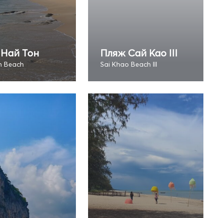
 Най Тон
Пляж Сай Као III
n Beach
Sai Khao Beach III