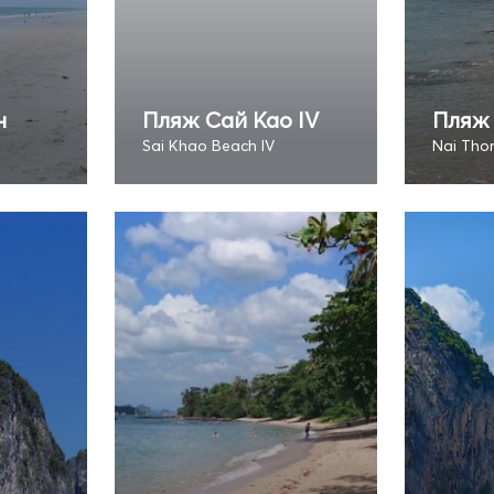
н
Пляж Сай Као IV
Пляж
Sai Khao Beach IV
Nai Tho