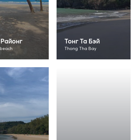
 Районг
Тонг Та Бэй
beach
Thong Tha Bay