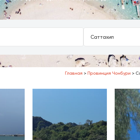
Главная
>
Провинция Чонбури
>
С