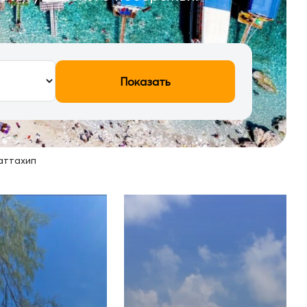
Показать
аттахип