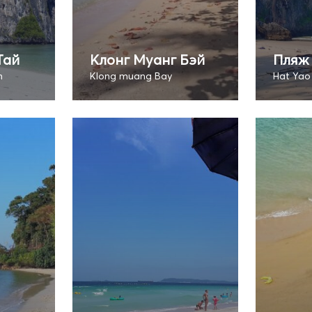
Тай
Клонг Муанг Бэй
Пляж 
h
Klong muang Bay
Hat Yao