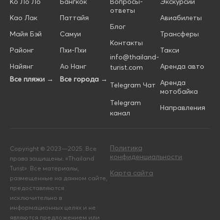
Ко Ло Ло
Бангкок
Вопросы-
Экскурсии
ответы
Као Лак
Паттайя
Авиабилеты
Блог
Майя Бэй
Самуи
Трансферы
Контакты
Районг
Пхи-Пхи
Такси
info@thailand-
Найянг
Ао Нанг
Аренда авто
turist.com
Все пляжи →
Все города →
Аренда
Telegram Чат
мотобайка
Telegram
Направления
канал
Политика
Copyright © 2023—2025. Все
конфиденциальности
права защищены. «Thailand
Turist». Все материалы,
Карта сайта
размещенные на данном сайте,
предоставляются
исключительно в
информационных целях и не
являются предложением или