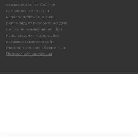
оказанием услуг. Сайт не
предоставляет услуги
непосредственно, а лишь
рекомендует информацию для
ознакомительных целей. При
использовании материалов
активная ссылка на сайт
thailand-turist.com обязательна.
Правила использования