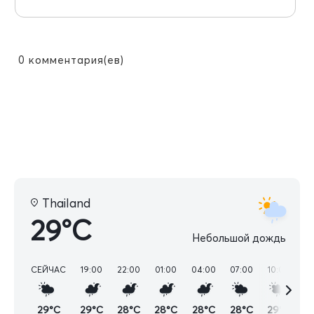
0
комментария(ев)
Thailand
29°C
Небольшой дождь
СЕЙЧАС
19:00
22:00
01:00
04:00
07:00
10:00
13
29°C
29°C
28°C
28°C
28°C
28°C
29°C
3