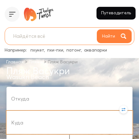
Путеводитель
Найти
Например:
пхукет
пхи-пхи
патонг
аквапарки
>
>
Главная
Пляжи
Пляж Васукри
Пляж Васукри
Wasukri Beach