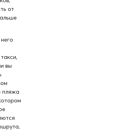
ков,
ть от
дальше
 него
такси,
ли вы
ь
том
о пляжа
екотором
ое
яются
ршрута,