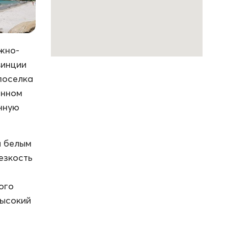
жно-
винции
 поселка
енном
нную
и белым
езкость
ого
высокий