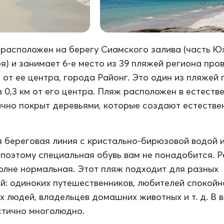
расположен на берегу Сиамского залива (часть Ю
я) и занимает 6-е место из 39 пляжей региона про
м от ее центра, города Районг. Это один из пляжей
в 0,3 км от его центра. Пляж расположен в естеств
ично покрыт деревьями, которые создают естестве
 береговая линия с кристально-бирюзовой водой 
 поэтому специальная обувь вам не понадобится. Р
полне нормальная. Этот пляж подходит для разных
й: одиноких путешественников, любителей спокойн
х людей, владельцев домашних животных и т. д. В 
стично многолюдно.