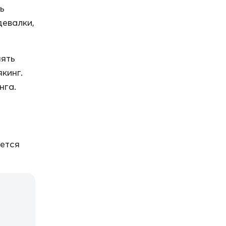
ь
девалки,
нять
кинг.
нга.
яется