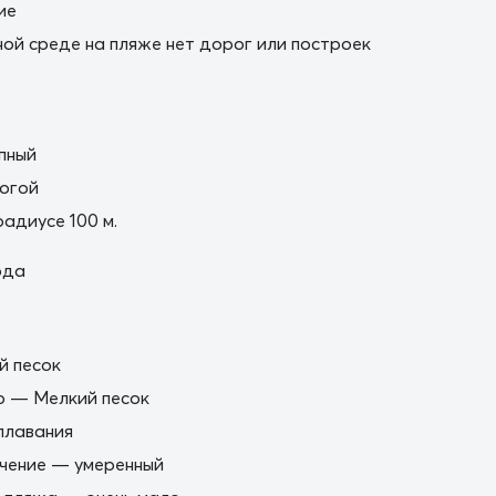
ие
ной среде на пляже нет дорог или построек
пный
огой
радиусе 100 м.
ода
й песок
о — Мелкий песок
плавания
ичение — умеренный