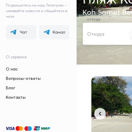
Подпишитесь на наш Телеграм –
Koh Samet Be
узнавайте новости и общайтесь в
чате
ОТКУДА
Чат
Канал
О сервисе
О нас
Вопросы-ответы
Блог
Контакты