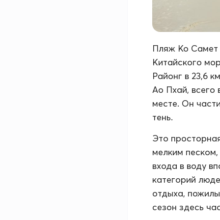
Пляж Ко Самет 
Китайского мор
Районг в 23,6 к
Ао Пхай, всего 
месте. Он част
тень.
Это просторная
мелким песком,
входа в воду в
категорий люде
отдыха, пожилы
сезон здесь ча