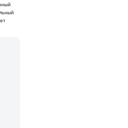
нный
льный
ет