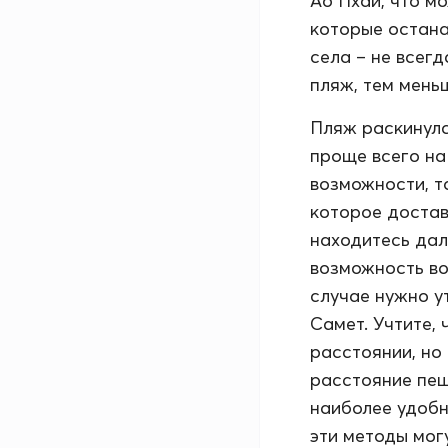
Ао Пхай, что м
которые остана
села – не всег
пляж, тем мень
Пляж раскинулс
проще всего на
возможности, т
которое достав
находитесь дал
возможность во
случае нужно у
Самет. Учтите,
расстоянии, но
расстояние пеш
наиболее удобн
эти методы мог