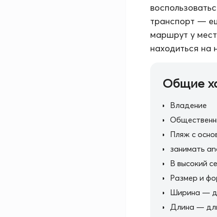
воспользоватьс
транспорт — ещ
маршрут у мест
находиться на 
Общие х
Владение
Общественн
Пляж с осно
занимать an
В высокий с
Размер и ф
Ширина — д
Длина — дли