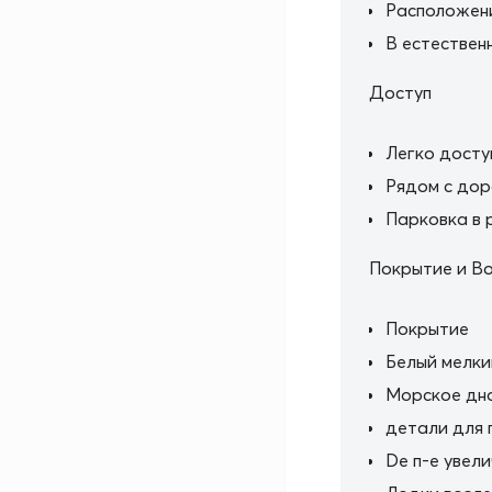
Расположен
В естествен
Доступ
Легко досту
Рядом с дор
Парковка в 
Покрытие и В
Покрытие
Белый мелки
Морское дн
детали для 
De п-е увел