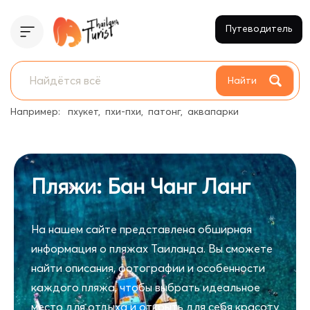
Путеводитель
Найти
Например:
пхукет
пхи-пхи
патонг
аквапарки
Пляжи: Бан Чанг Ланг
На нашем сайте представлена обширная
информация о пляжах Таиланда. Вы сможете
найти описания, фотографии и особенности
каждого пляжа, чтобы выбрать идеальное
место для отдыха и открыть для себя красоту