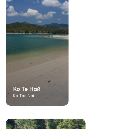
Ко Тэ Най
Ko Tae Nai