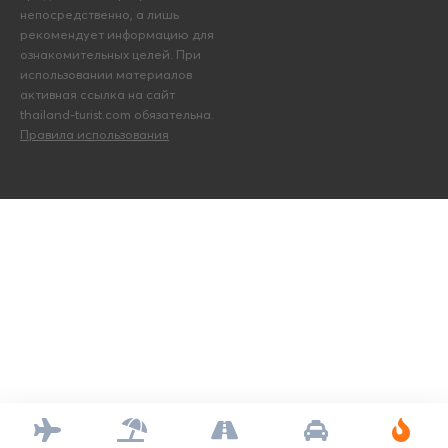
непосредственно, а лишь
рекомендует информацию для
ознакомительных целей. При
использовании материалов
активная ссылка на сайт
thailand-turist.com обязательна.
Правила использования