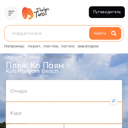
Путеводитель
Найти
Например:
пхукет
пхи-пхи
патонг
аквапарки
>
>
Главная
Пляжи
Пляж Ко Паям
Пляж Ко Паям
Koh Phayam Beach