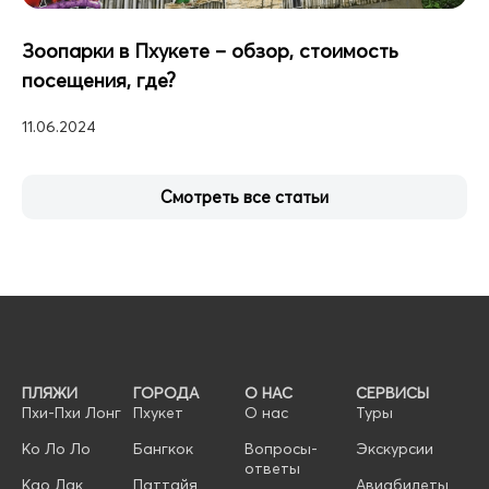
Зоопарки в Пхукете – обзор, стоимость
посещения, где?
11.06.2024
Смотреть все статьи
ПЛЯЖИ
ГОРОДА
О НАС
СЕРВИСЫ
Пхи-Пхи Лонг
Пхукет
О нас
Туры
Ко Ло Ло
Бангкок
Вопросы-
Экскурсии
ответы
Као Лак
Паттайя
Авиабилеты