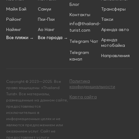
Блог
Майя Бэй
Самуи
Трансферы
Контакты
Районг
Пхи-Пхи
Такси
info@thailand-
Найянг
Ао Нанг
Аренда авто
turist.com
Все пляжи →
Все города →
Аренда
Telegram Чат
мотобайка
Telegram
Направления
канал
Политика
Copyright © 2023—2025. Все
конфиденциальности
права защищены. «Thailand
Turist». Все материалы,
Карта сайта
размещенные на данном сайте,
предоставляются
исключительно в
информационных целях и не
являются предложением или
оказанием услуг. Сайт не
предоставляет услуги