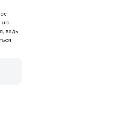
рос
и на
я, ведь
ться