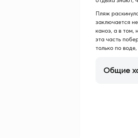
отдыха знают, 
Пляж раскинулс
заключается не
каноэ, а в том,
эта часть побе
только по воде
Общие х