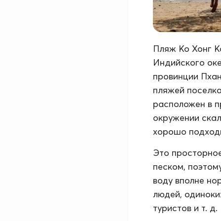
Пляж Ко Хонг К
Индийского оке
провинции Пханг
пляжей поселка 
расположен в п
окружении скал
хорошо подходи
Это просторное
песком, поэтом
воду вполне но
людей, одиноки
туристов и т. д