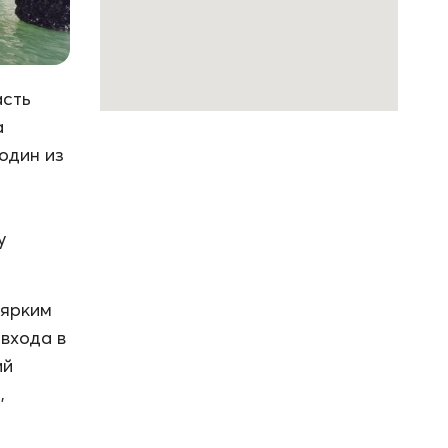
асть
а
 один из
у
 ярким
 входа в
ий
,