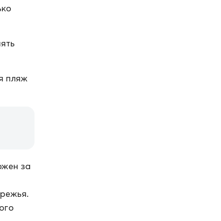
ько
нять
ся пляж
ожен за
ережья.
ого