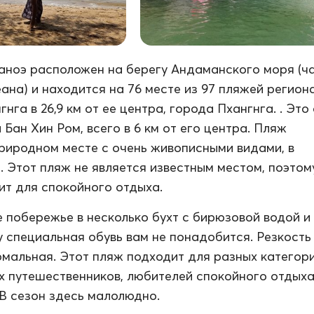
аноэ расположен на берегу Андаманского моря (ч
ана) и находится на 76 месте из 97 пляжей регион
нга в 26,9 км от ее центра, города Пхангнга. . Это
Бан Хин Ром, всего в 6 км от его центра. Пляж
риродном месте с очень живописными видами, в
. Этот пляж не является известным местом, поэтом
т для спокойного отдыха.
 побережье в несколько бухт с бирюзовой водой и
у специальная обувь вам не понадобится. Резкость
рмальная. Этот пляж подходит для разных категор
х путешественников, любителей спокойного отдыха
. В сезон здесь малолюдно.