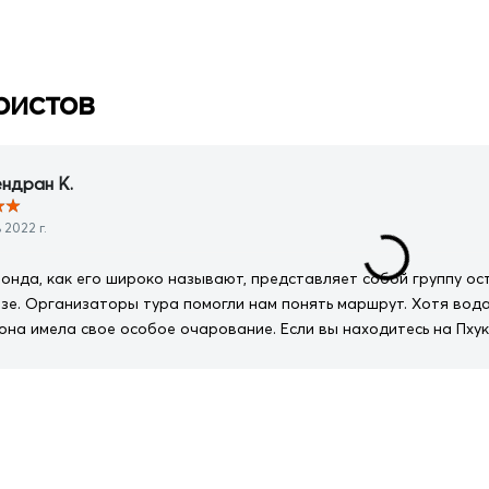
ристов
ндран К.
★
★
2022 г.
нда, как его широко называют, представляет собой группу о
изе. Организаторы тура помогли нам понять маршрут. Хотя вода
она имела свое особое очарование. Если вы находитесь на Пхук