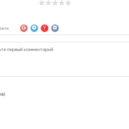
сети
ев)