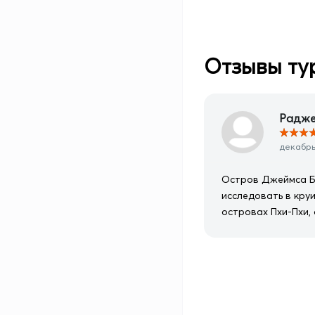
Отзывы ту
Радже
★
★
★
декабрь 
Остров Джеймса Бо
исследовать в кру
островах Пхи-Пхи, 