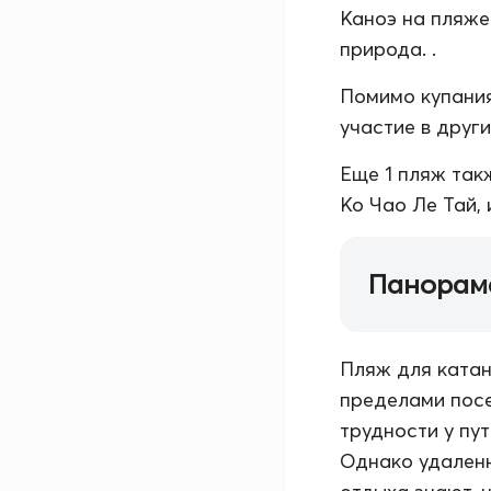
Каноэ на пляже
природа. .
Помимо купания
участие в друг
Еще 1 пляж так
Ко Чао Ле Тай, 
Панорам
Пляж для катан
пределами посе
трудности у пу
Однако удаленн