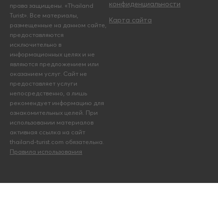
конфиденциальности
права защищены. «Thailand
Turist». Все материалы,
Карта сайта
размещенные на данном сайте,
предоставляются
исключительно в
информационных целях и не
являются предложением или
оказанием услуг. Сайт не
предоставляет услуги
непосредственно, а лишь
рекомендует информацию для
ознакомительных целей. При
использовании материалов
активная ссылка на сайт
thailand-turist.com обязательна.
Правила использования