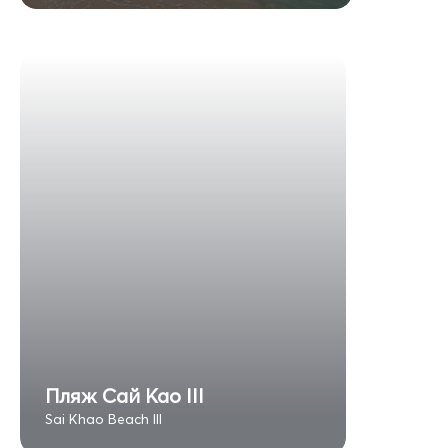
Пляж Сай Као III
Sai Khao Beach III