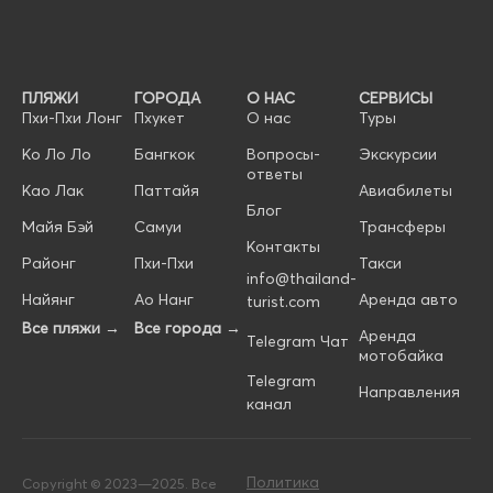
ПЛЯЖИ
ГОРОДА
О НАС
СЕРВИСЫ
Пхи-Пхи Лонг
Пхукет
О нас
Туры
Ко Ло Ло
Бангкок
Вопросы-
Экскурсии
ответы
Као Лак
Паттайя
Авиабилеты
Блог
Майя Бэй
Самуи
Трансферы
Контакты
Районг
Пхи-Пхи
Такси
info@thailand-
Найянг
Ао Нанг
Аренда авто
turist.com
Все пляжи →
Все города →
Аренда
Telegram Чат
мотобайка
Telegram
Направления
канал
Политика
Copyright © 2023—2025. Все