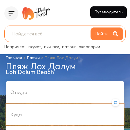
Путеводитель
Найти
Например:
пхукет
пхи-пхи
патонг
аквапарки
>
>
Главная
Пляжи
Пляж Лох Далум
Пляж Лох Далум
Loh Dalum Beach