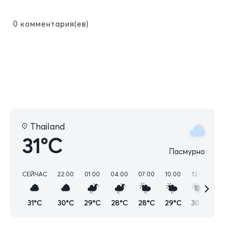
0
комментария(ев)
Thailand
31°C
Пасмурно
СЕЙЧАС
22:00
01:00
04:00
07:00
10:00
13:00
16
31°C
30°C
29°C
28°C
28°C
29°C
30°C
2