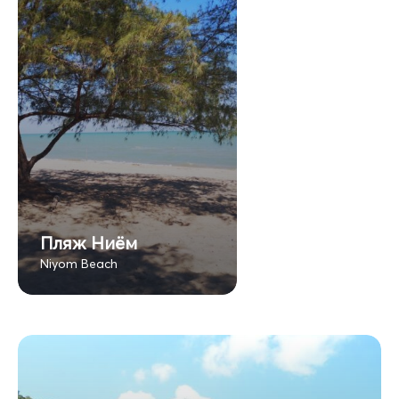
Пляж Ниём
Niyom Beach