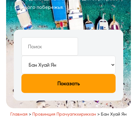
тайского побережья.
Показать
Главная
>
Провинция Прачуапкхирикхан
>
Бан Хуай Ян