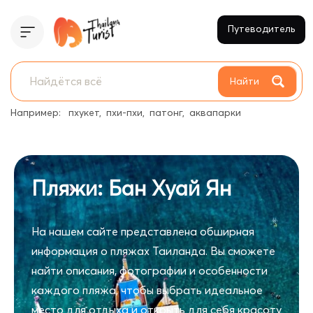
Путеводитель
Найти
Например:
пхукет
пхи-пхи
патонг
аквапарки
Пляжи: Бан Хуай Ян
На нашем сайте представлена обширная
информация о пляжах Таиланда. Вы сможете
найти описания, фотографии и особенности
каждого пляжа, чтобы выбрать идеальное
место для отдыха и открыть для себя красоту