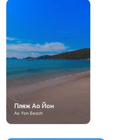
Пляж Ао Йон
Ao Yon Beach