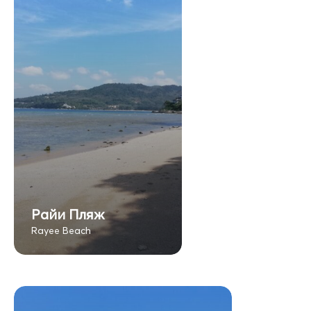
Райи Пляж
Rayee Beach