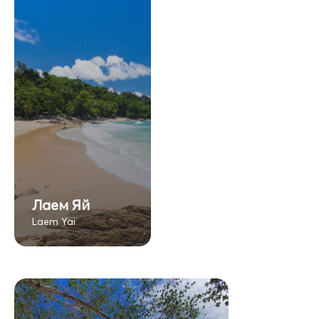
Лаем Яй
Laem Yai