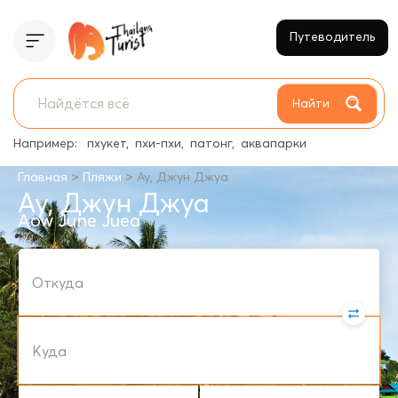
Путеводитель
Найти
Например:
пхукет
пхи-пхи
патонг
аквапарки
>
>
Главная
Пляжи
Ау, Джун Джуа
Ау, Джун Джуа
Aow June Juea