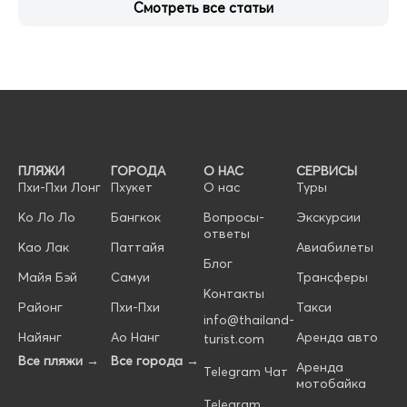
Смотреть все статьи
ПЛЯЖИ
ГОРОДА
О НАС
СЕРВИСЫ
Пхи-Пхи Лонг
Пхукет
О нас
Туры
Ко Ло Ло
Бангкок
Вопросы-
Экскурсии
ответы
Као Лак
Паттайя
Авиабилеты
Блог
Майя Бэй
Самуи
Трансферы
Контакты
Районг
Пхи-Пхи
Такси
info@thailand-
Найянг
Ао Нанг
Аренда авто
turist.com
Все пляжи →
Все города →
Аренда
Telegram Чат
мотобайка
Telegram