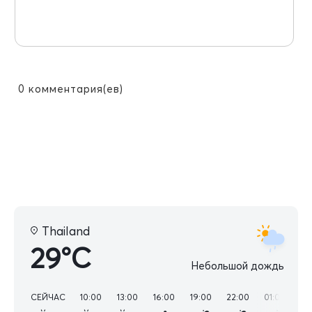
0
комментария(ев)
Thailand
29°C
Небольшой дождь
СЕЙЧАС
10:00
13:00
16:00
19:00
22:00
01:00
04