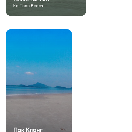
Ko Thon Beach
Пак Клонг