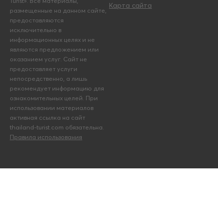
Turist». Все материалы,
Карта сайта
размещенные на данном сайте,
предоставляются
исключительно в
информационных целях и не
являются предложением или
оказанием услуг. Сайт не
предоставляет услуги
непосредственно, а лишь
рекомендует информацию для
ознакомительных целей. При
использовании материалов
активная ссылка на сайт
thailand-turist.com обязательна.
Правила использования