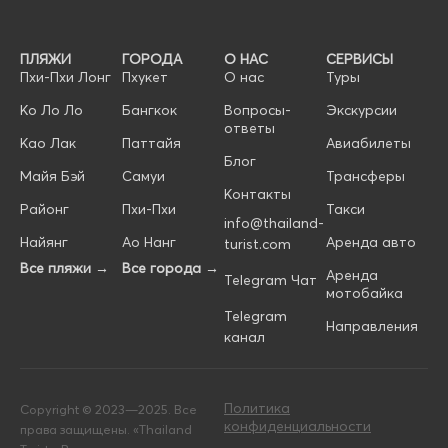
ПЛЯЖИ
ГОРОДА
О НАС
СЕРВИСЫ
Пхи-Пхи Лонг
Пхукет
О нас
Туры
Ко Ло Ло
Бангкок
Вопросы-
Экскурсии
ответы
Као Лак
Паттайя
Авиабилеты
Блог
Майя Бэй
Самуи
Трансферы
Контакты
Районг
Пхи-Пхи
Такси
info@thailand-
Найянг
Ао Нанг
Аренда авто
turist.com
Все пляжи →
Все города →
Аренда
Telegram Чат
мотобайка
Telegram
Направления
канал
Политика
Copyright © 2023—2025. Все
конфиденциальности
права защищены. «Thailand