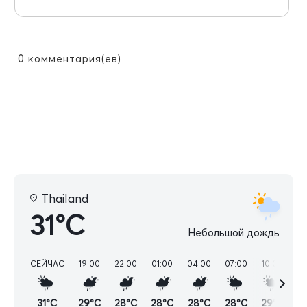
0
комментария(ев)
Thailand
31°C
Небольшой дождь
СЕЙЧАС
19:00
22:00
01:00
04:00
07:00
10:00
13
31°C
29°C
28°C
28°C
28°C
28°C
29°C
3