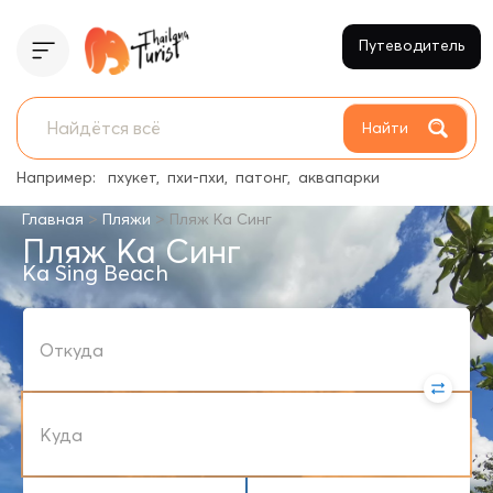
Путеводитель
Найти
Например:
пхукет
пхи-пхи
патонг
аквапарки
>
>
Главная
Пляжи
Пляж Ка Синг
Пляж Ка Синг
Ka Sing Beach