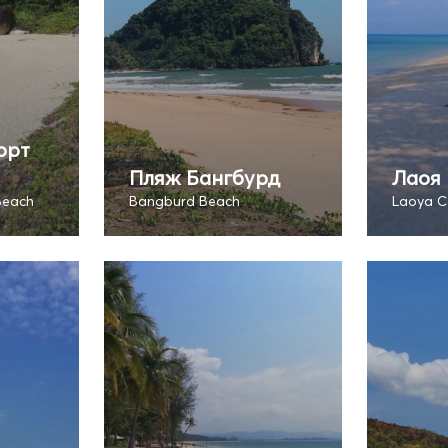
орт
Пляж Бангбурд
Лаоя 
Beach
Bangburd Beach
Laoya C