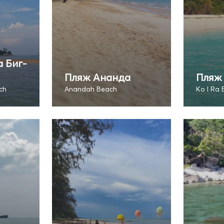
 Биг-
Пляж Ананда
Пляж 
ch
Anandah Beach
Ko I Ra