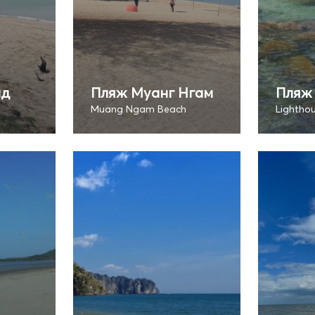
ад
Пляж Муанг Нгам
Пляж
Muang Ngam Beach
Lightho