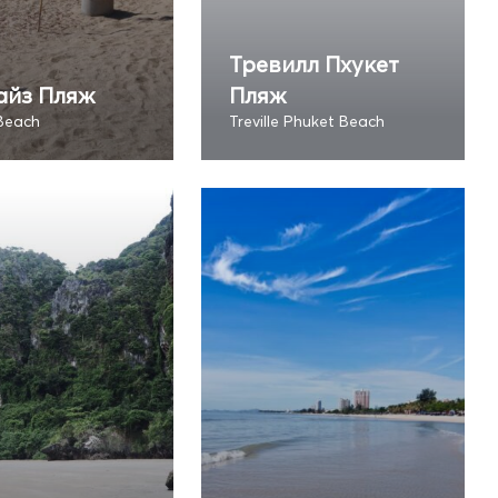
Тревилл Пхукет
айз Пляж
Пляж
 Beach
Treville Phuket Beach