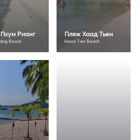
Пхум Рианг
Пляж Хаад Тьен
ang Beach
Haad Tien Beach