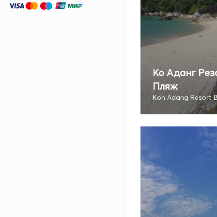
Ко Аданг Рез
Пляж
Koh Adang Resort 