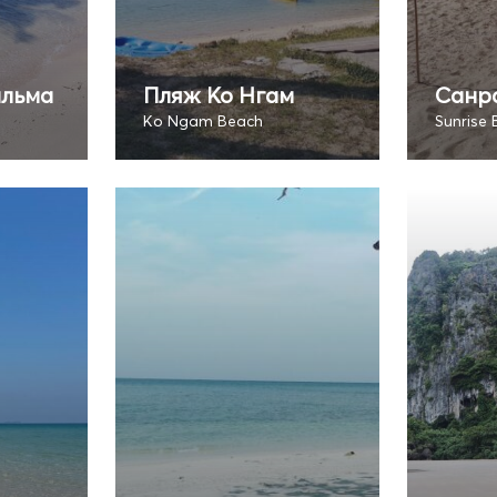
альма
Пляж Ко Нгам
Санр
Ko Ngam Beach
Sunrise