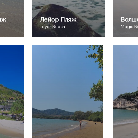
яж
Лейор Пляж
Волш
Layor Beach
Magic B