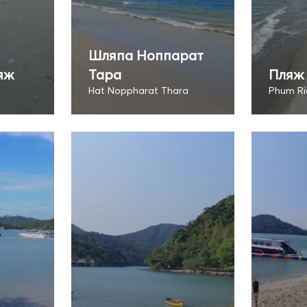
Шляпа Ноппарат
яж
Тара
Пляж 
Hat Noppharat Thara
Phum Ri