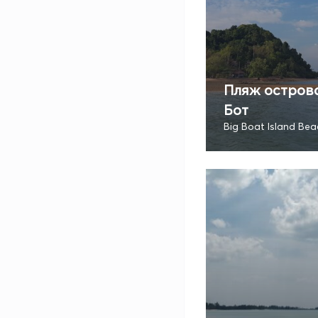
Пляж острова
Бот
Big Boat Island Bea