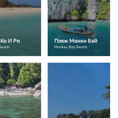
Ко И Ра
Пляж Манки Бэй
 Beach
Monkey Bay Beach