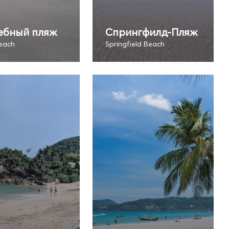
ебный пляж
Спрингфилд-Пляж
each
Springfield Beach