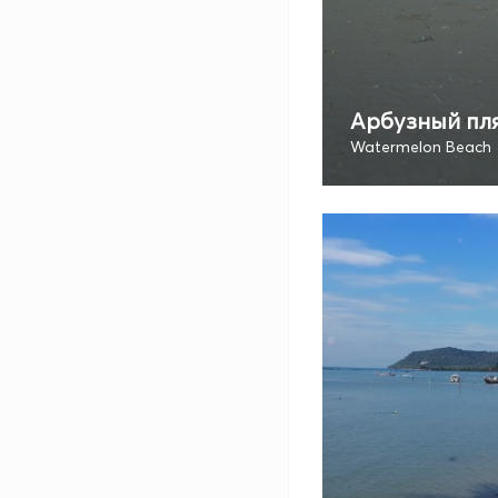
Арбузный пл
Watermelon Beach