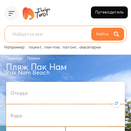
Путеводитель
Найти
Например:
пхукет
пхи-пхи
патонг
аквапарки
>
>
Главная
Пляжи
Пляж Пак Нам
Пляж Пак Нам
Pak Nam Beach