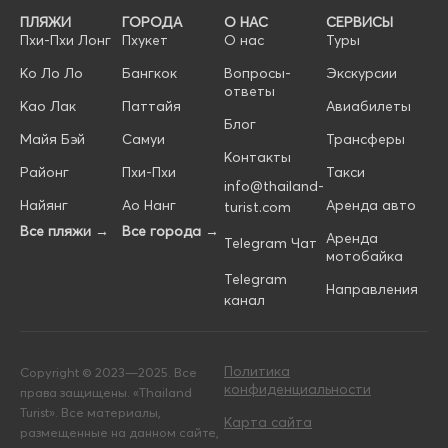
ПЛЯЖИ
ГОРОДА
О НАС
СЕРВИСЫ
Пхи-Пхи Лонг
Пхукет
О нас
Туры
Ко Ло Ло
Бангкок
Вопросы-
Экскурсии
ответы
Као Лак
Паттайя
Авиабилеты
Блог
Майя Бэй
Самуи
Трансферы
Контакты
Районг
Пхи-Пхи
Такси
info@thailand-
Найянг
Ао Нанг
Аренда авто
turist.com
Все пляжи →
Все города →
Аренда
Telegram Чат
мотобайка
Telegram
Направления
канал
Политика
Copyright © 2023—2025. Все
конфиденциальности
права защищены. «Thailand
Turist». Все материалы,
Карта сайта
размещенные на данном сайте,