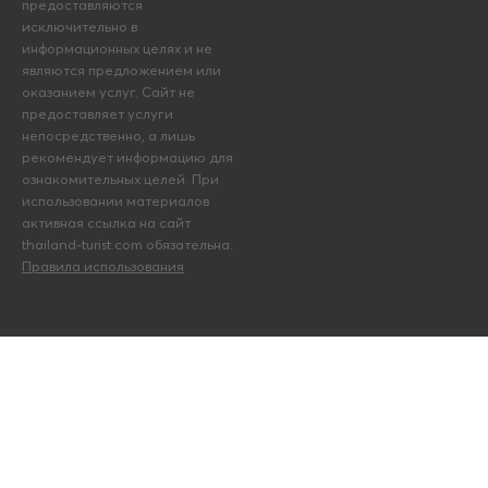
предоставляются
исключительно в
информационных целях и не
являются предложением или
оказанием услуг. Сайт не
предоставляет услуги
непосредственно, а лишь
рекомендует информацию для
ознакомительных целей. При
использовании материалов
активная ссылка на сайт
thailand-turist.com обязательна.
Правила использования