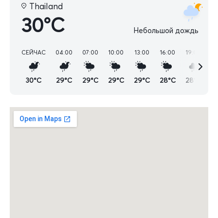
Thailand
30°C
Небольшой дождь
СЕЙЧАС
04:00
07:00
10:00
13:00
16:00
19:00
22
30°C
29°C
29°C
29°C
29°C
28°C
28°C
2