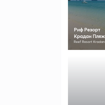
Риф Резорт
Крадан Пляж
Reef Resort Kradan