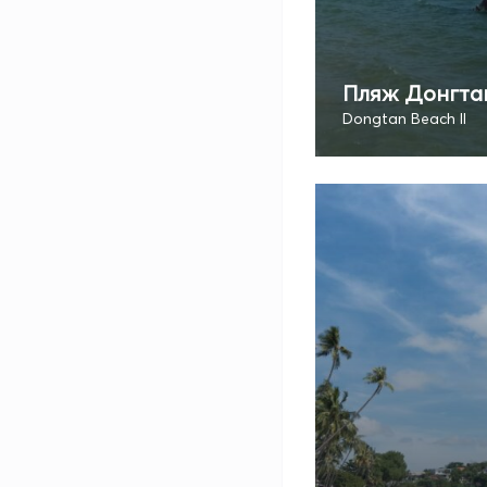
Пляж Донгтан
Dongtan Beach II