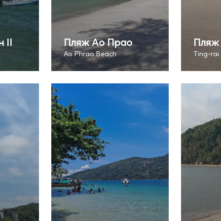
 II
Пляж Ао Прао
Пляж 
Ao Phrao Beach
Ting-rai