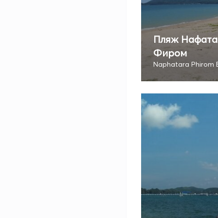
Пляж Нафата
Фиром
Naphatara Phirom 