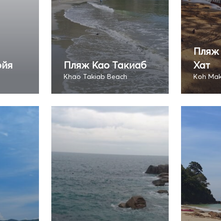
Пляж 
ойя
Пляж Као Такиаб
Хат
Khao Takiab Beach
Koh Mak