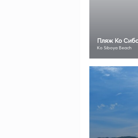
Пляж Ко Сиб
Ko Siboya Beach