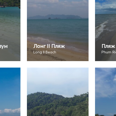
лум
Лонг II Пляж
Пляж 
Long II Beach
Phum Ri