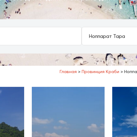
Главная
>
Провинция Краби
>
Ноппа