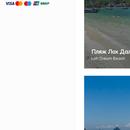
Пляж Лох Да
Loh Dalum Beach