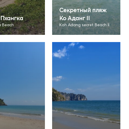
Секретный пляж
 Пхангка
Ко Аданг II
 Beach
Koh Adang secret Beach II