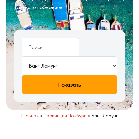
тайского побережья.
Показать
Главная
>
Провинция Чонбури
>
Банг Ламунг