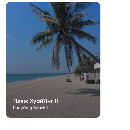
Пляж ХуайЯнг II
HuayYang Beach II