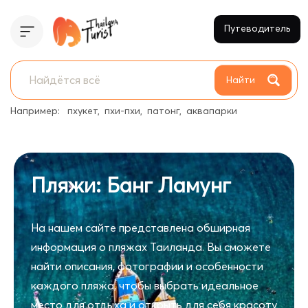
Путеводитель
Найти
Например:
пхукет
пхи-пхи
патонг
аквапарки
Пляжи: Банг Ламунг
На нашем сайте представлена обширная
информация о пляжах Таиланда. Вы сможете
найти описания, фотографии и особенности
каждого пляжа, чтобы выбрать идеальное
место для отдыха и открыть для себя красоту