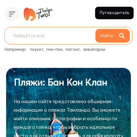
Путеводитель
Найти
Например:
пхукет
пхи-пхи
патонг
аквапарки
Пляжи: Бан Кон Клан
На нашем сайте представлена обширная
информация о пляжах Таиланда. Вы сможете
найти описания, фотографии и особенности
каждого пляжа, чтобы выбрать идеальное
место для отдыха и открыть для себя красоту