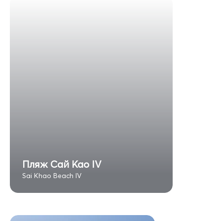
Пляж Сай Као IV
Sai Khao Beach IV