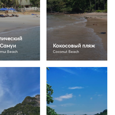
лический
 Самуи
Кокосовый пляж
Samui Beach
Coconut Beach