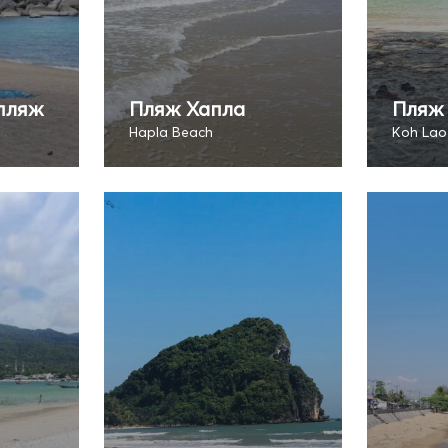
пляж
Пляж Хапла
Пляж 
Hapla Beach
Koh Lao