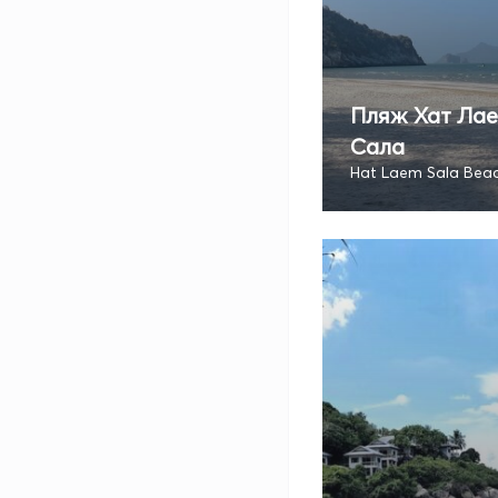
Пляж Хат Ла
Сала
Hat Laem Sala Bea