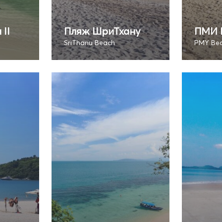
II
Пляж ШриТхану
ПМИ 
SriThanu Beach
PMY Be