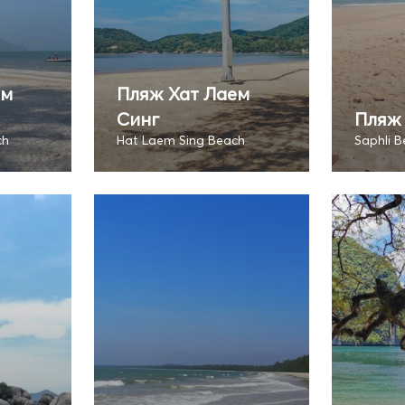
ем
Пляж Хат Лаем
Синг
Пляж
ch
Hat Laem Sing Beach
Saphli 