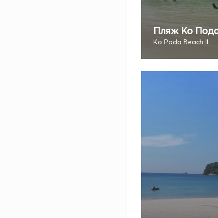
Пляж Ко Пода 
Ko Poda Beach II