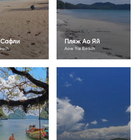
 Сафли
Пляж Ао Яй
Beach
Aow Yai Beach