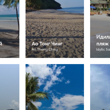
Идил
й
Ао Тонг Чинг
пляж
Ao Thong Ching
Idyllic 