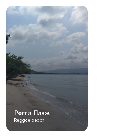
Регги-Пляж
Reggae beach