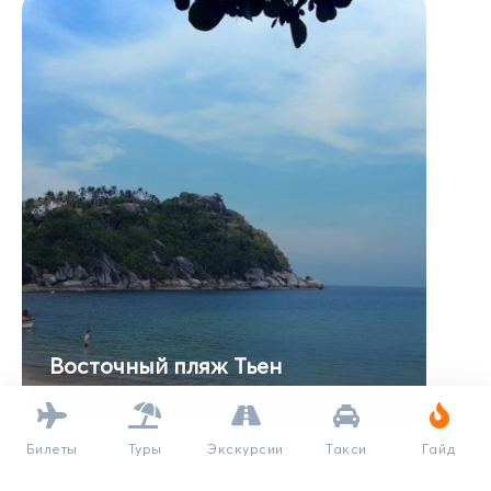
Восточный пляж Тьен
East Tien Beach
Билеты
Туры
Экскурсии
Такси
Гайд