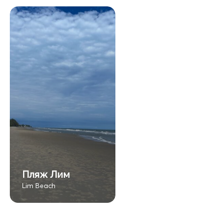
Пляж Лим
Lim Beach