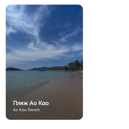
Пляж Ао Као
Ao Kao Beach