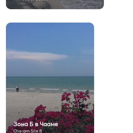
Зона Б в Чааме
Cha-am Site B