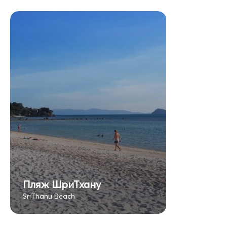
Пляж ШриТхану
SriThanu Beach