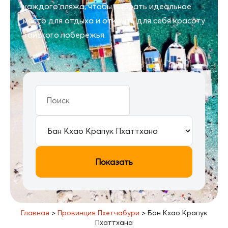
каждого пляжа, чтобы выбрать идеальное
место для отдыха и открыть для себя красоту
тайского побережья.
Показать
Главная
>
Провинция Пхетчабури
>
Бан Кхао Крапук
Пхаттхана