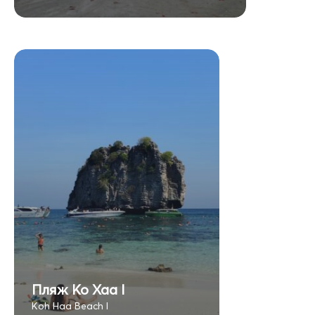
Пляж Ко Хаа I
Koh Haa Beach I