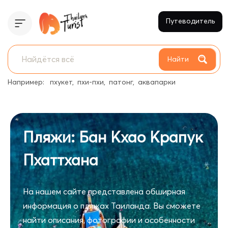
Путеводитель
Найти
Например:
пхукет
пхи-пхи
патонг
аквапарки
Пляжи: Бан Кхао Крапук
Пхаттхана
На нашем сайте представлена обширная
информация о пляжах Таиланда. Вы сможете
найти описания, фотографии и особенности