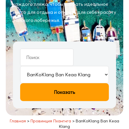
каждого пляжа, чтобы выбрать идеальное
место для отдыха и открыть для себя красоту
тайского побережья.
Показать
Главная
>
Провинция Пхангнга
>
BanKoKlang Ban Keaa
Klang