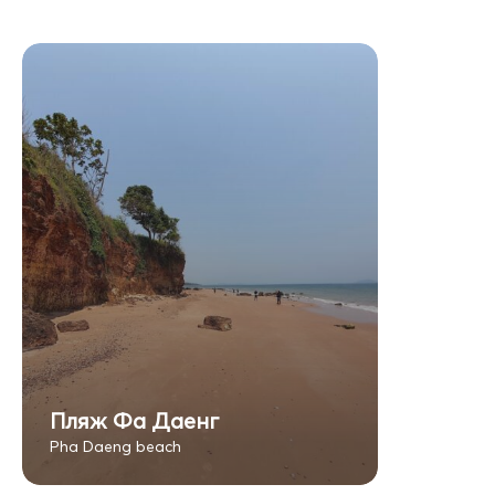
Пляж Фа Даенг
Pha Daeng beach