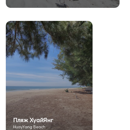
Пляж ХуайЯнг
HuayYang Beach