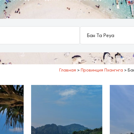
Главная
>
Провинция Пхангнга
>
Ба