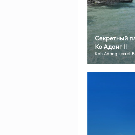
Секретный п
Ко Аданг II
Koh Adang secret Be