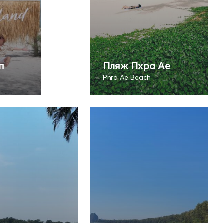
п
Пляж Пхра Ае
Phra Ae Beach