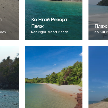
п
Ко Нгай Резорт
Пляж
Пляж 
each
Koh Ngai Resort Beach
Ko Kut 