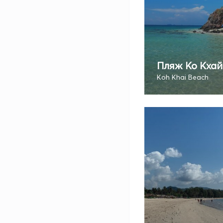
Пляж Ко Кхай
Koh Khai Beach