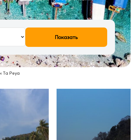
Показать
н Та Реуа