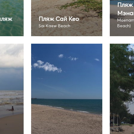
Пляж
Мэна
пляж
Пляж Сай Кео
Maenam
Sai Kaew Beach
Beach)