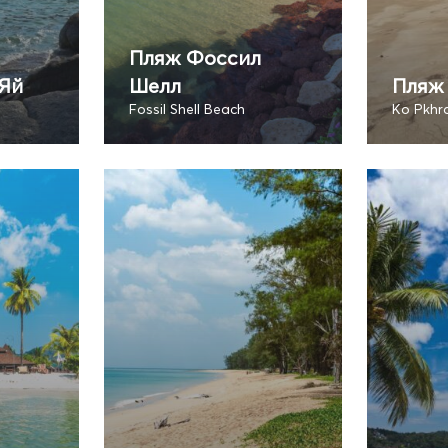
Пляж Фоссил
 Яй
Шелл
Пляж 
Fossil Shell Beach
Ko Pkhr