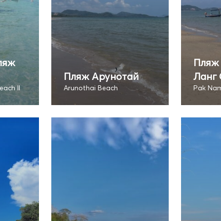
ляж
Пляж
Пляж Арунотай
Ланг 
ach II
Arunothai Beach
Pak Nam