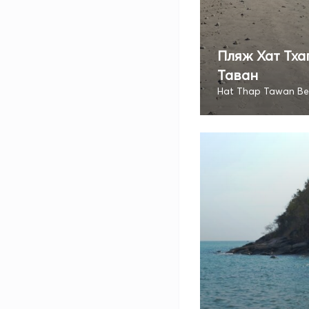
Пляж Хат Тха
Таван
Hat Thap Tawan B