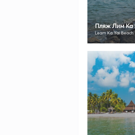
Пляж Лим Ка
Leam Ka Yai Beach