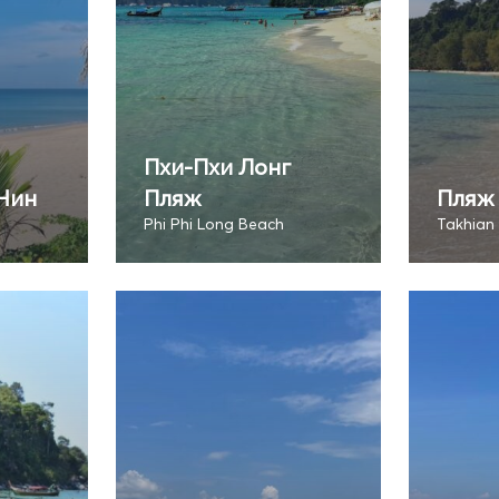
Пхи-Пхи Лонг
Нин
Пляж
Пляж
Phi Phi Long Beach
Takhian