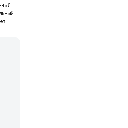
нный
льный
ет