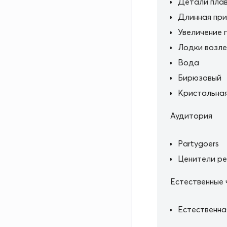
Детали пла
Длинная при
Увеличение 
Лодки возле
Вода
Бирюзовый
Кристальная
Аудитория
Partygoers
Ценители р
Естественные 
Естественна