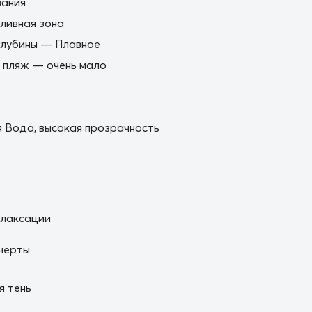
вания
ливная зона
глубины — Плавное
 пляж — очень мало
 Вода, высокая прозрачность
елаксации
черты
я тень