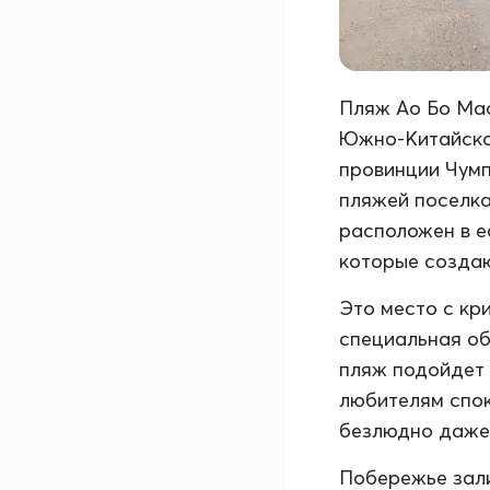
Пляж Ао Бо Мао
Южно-Китайског
провинции Чумпх
пляжей поселка 
расположен в е
которые создаю
Это место с кр
специальная об
пляж подойдет 
любителям спок
безлюдно даже 
Побережье зали