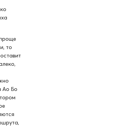
ако
ыха
 проще
и, то
доставит
алеко,
ужно
а Ао Бо
отором
ое
яются
ршрута,