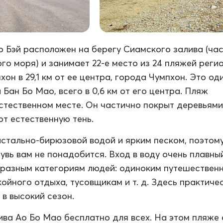
 Бэй расположен на берегу Сиамского залива (час
о моря) и занимает 22-е место из 24 пляжей реги
он в 29,1 км от ее центра, города Чумпхон. Это од
Бан Бо Мао, всего в 0,6 км от его центра. Пляж
стественном месте. Он частично покрыт деревьями
т естественную тень.
истально-бирюзовой водой и ярким песком, поэтом
увь вам не понадобится. Вход в воду очень плавны
разным категориям людей: одиноким путешественн
ойного отдыха, тусовщикам и т. д. Здесь практиче
в высокий сезон.
ва Ао Бо Мао бесплатно для всех. На этом пляже 