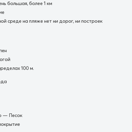
нь большая, более 1 км
ие
ной среде на пляже нет ни дорог, ни построек
пен
огой
пределах 100 м.
ода
о — Песок
покрытие