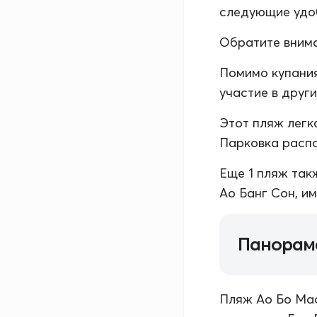
следующие удоб
Обратите внима
Помимо купания
участие в друг
Этот пляж легк
Парковка распо
Еще 1 пляж так
Ао Банг Сон, и
Панорам
Пляж Ао Бо Мао