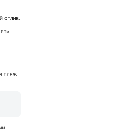
 отлив.
нять
ся пляж
ми