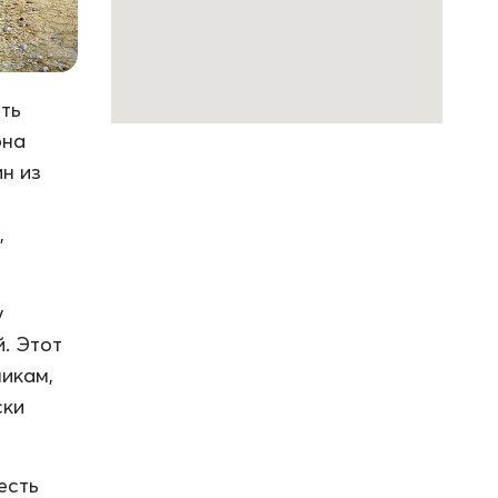
ть
она
ин из
,
у
й. Этот
икам,
ски
есть