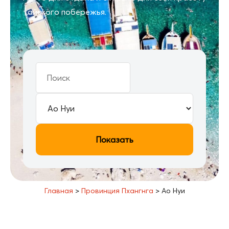
тайского побережья.
Показать
Главная
>
Провинция Пхангнга
>
Ао Нуи