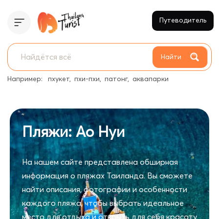
Путеводитель
Найти
Например:
пхукет
пхи-пхи
патонг
аквапарки
Пляжи: Ао Нуи
На нашем сайте представлена обширная
информация о пляжах Таиланда. Вы сможете
найти описания, фотографии и особенности
каждого пляжа, чтобы выбрать идеальное
место для отдыха и открыть для себя красоту