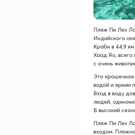
Пляж Пи Лех Ла
Индийского оке
Краби в 44,9 км
Хаад Яо, всего 
с очень живопи
Это крошечное 
водой и ярким 
Вход в воду до
людей, одиноки
В высокий сезо
Пляж Пи Лех Ла
входом. Пляжна