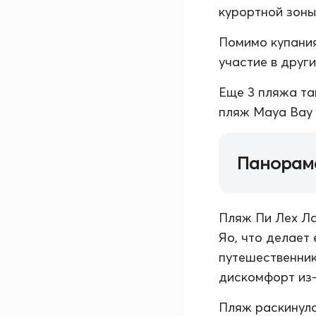
курортной зоны.
Помимо купания
участие в друг
Еще 3 пляжа та
пляж Maya Bay 
Панорам
Пляж Пи Лех Ла
Яо, что делает
путешественник
дискомфорт из-
Пляж раскинулс