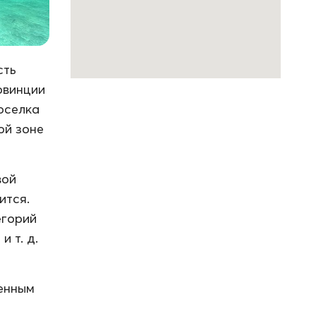
сть
овинции
поселка
ой зоне
вой
ится.
егорий
 т. д.
ченным