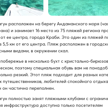
гун расположен на берегу Андаманского моря (ча
ана) и занимает 16 место из 75 пляжей региона пр
 от ее центра, города Краби. Это один из пляжей 
в 5,5 км от его центра. Пляж расположен в городск
сными видами, в окружении скал.
побережье в несколько бухт с кристально-бирюзо
песком, поэтому специальная обувь вам не понадоб
вольно резкий. Этот пляж подходит для разных кат
х путешественников, любителей спокойного отдыха и
н он частично переполнен.
гун полностью занят пляжными клубами с ограни
я инфраструктура доступна только посетителям