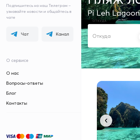
Подпишитесь на наш Телеграм –
Pi Leh Lagoo
узнавайте новости и общайтесь в
чате
ОТКУДА
Чат
Канал
О сервисе
О нас
Вопросы-ответы
Блог
Контакты