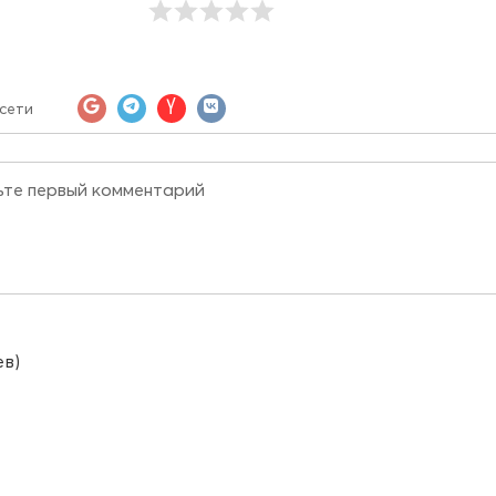
сети
ев)