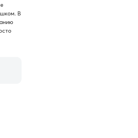
ье
ешком. В
санию
осто