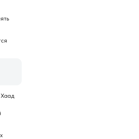
нять
тся
 Хаад
й
х