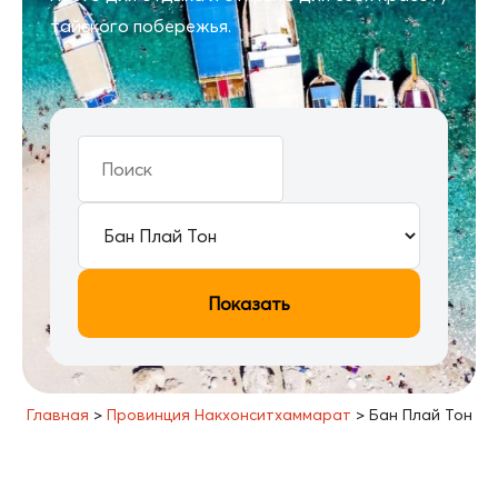
тайского побережья.
Показать
Главная
>
Провинция Накхонситхаммарат
>
Бан Плай Тон