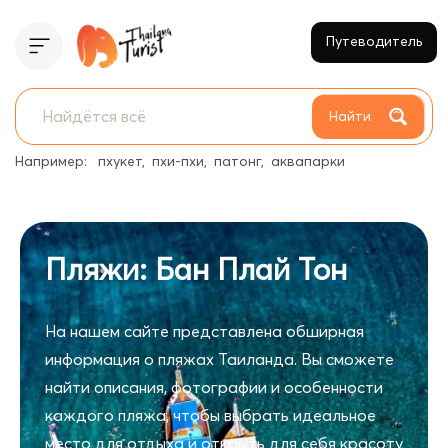
Путеводитель
Найти
Например:
пхукет
пхи-пхи
патонг
аквапарки
Пляжи: Бан Плай Тон
На нашем сайте представлена обширная
информация о пляжах Таиланда. Вы сможете
найти описания, фотографии и особенности
каждого пляжа, чтобы выбрать идеальное
место для отдыха и открыть для себя красоту