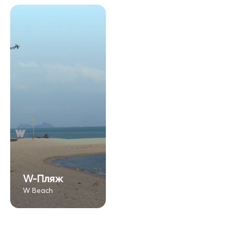
W-Пляж
W Beach