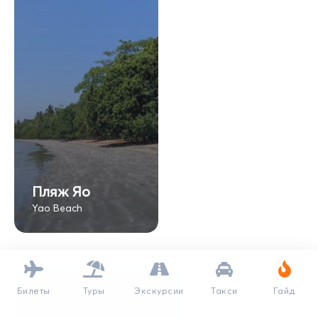
Пляж Яо
Yao Beach
Билеты
Туры
Экскурсии
Такси
Гайд