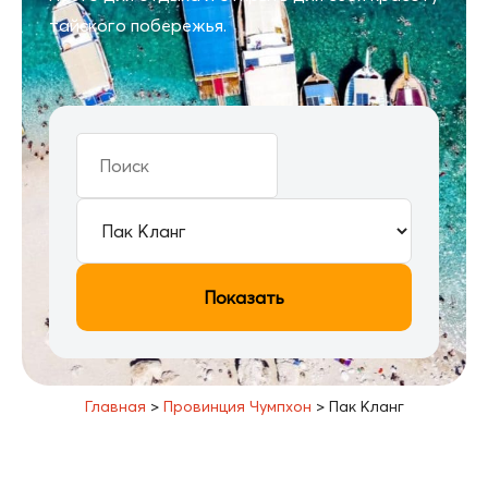
тайского побережья.
Показать
Главная
>
Провинция Чумпхон
>
Пак Кланг