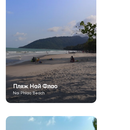
Пляж Най Флао
Nai Phlao Beach