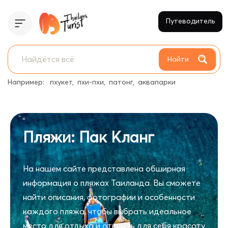
Путеводитель
Найти
Например:
пхукет
пхи-пхи
патонг
аквапарки
Пляжи: Пак Кланг
На нашем сайте представлена обширная
информация о пляжах Таиланда. Вы сможете
найти описания, фотографии и особенности
каждого пляжа, чтобы выбрать идеальное
место для отдыха и открыть для себя красоту