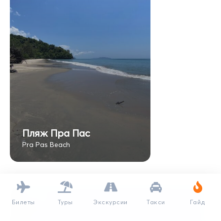
Пляж Пра Пас
Pra Pas Beach
Билеты
Туры
Экскурсии
Такси
Гайд