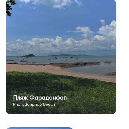
Пляж Фарадонфап
Pharadonphap Beach