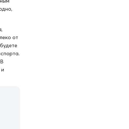
рным
юдно,
,
леко от
 будете
нспорта.
 В
 и