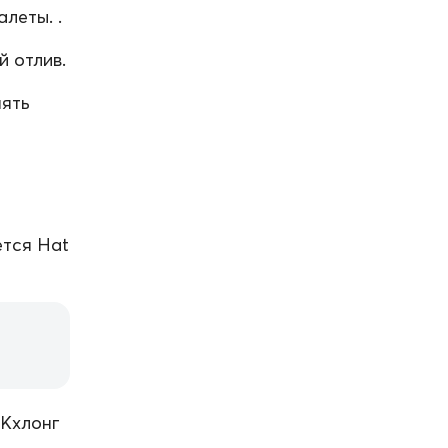
леты. .
 отлив.
нять
ется Hat
 Кхлонг