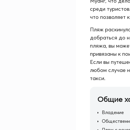
Муанг, что дел
среди туристов
что позволяет 
Пляж раскинулс
добраться до н
пляжа, вы може
привязаны к по
Если вы путеше
любом случае н
такси.
Общие х
Владение
Общественн
Пляж с осно