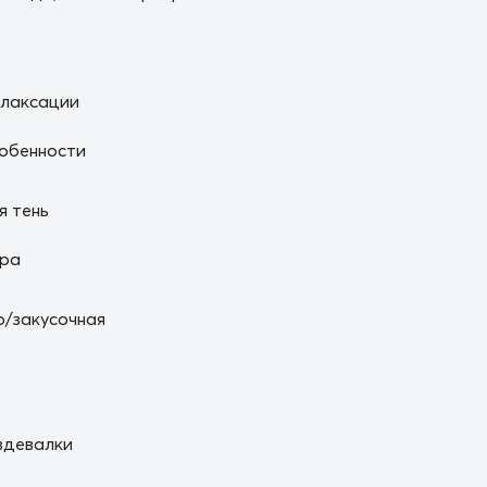
елаксации
обенности
я тень
ура
/закусочная
здевалки