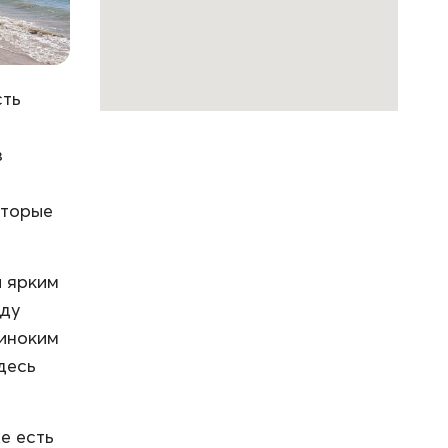
сть
з
оторые
и ярким
оду
диноким
десь
е есть