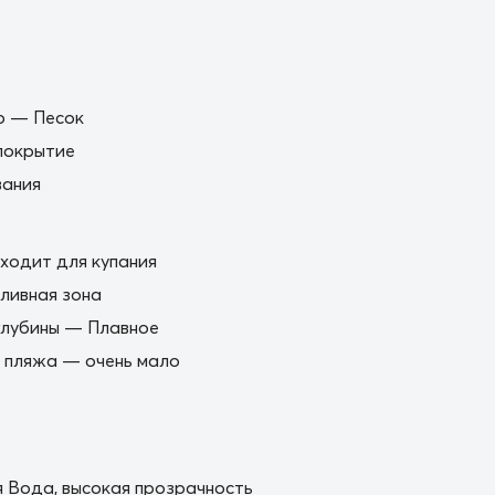
о — Песок
покрытие
вания
ходит для купания
ливная зона
глубины — Плавное
 пляжа — очень мало
 Вода, высокая прозрачность