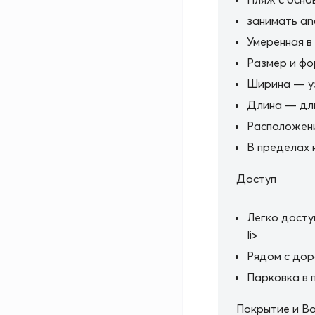
занимать an
Умеренная в
Размер и ф
Ширина — у
Длина — дли
Расположен
В пределах 
Доступ
Легко досту
li>
Рядом с дор
Парковка в 
Покрытие и В