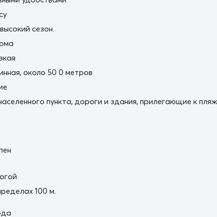
cy
 высокий сезон
орма
зкая
нная, около 50 0 метров
ие
населенного пункта, дороги и здания, прилегающие к пля
пен
огой
пределах 100 м.
ода