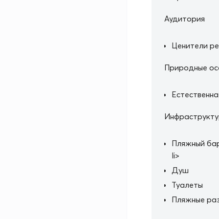
Аудитория
Ценители р
Природные ос
Естественна
Инфраструкт
Пляжный бар
li>
Душ
Туалеты
Пляжные ра