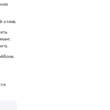
жная
 отлив.
нять
кинг.
нга.
ейболе.
тся