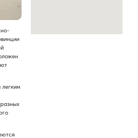
жно-
овинции
ей
положен
ают
 легким
 разных
ого
еются