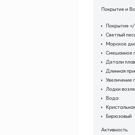
Покрытие и В
Покрытие </ 
Светлый пес
Морское дно
Смешанное 
Детали плава
Длинная при
Увеличение 
Лодки возле
Вода
Кристальная
Бирюзовый
Активность