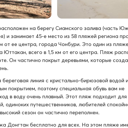
асположен на берегу Сиамского залива (часть Ю
я) и занимает 45-е место из 58 пляжей региона пр
км от ее центра, города Чонбури. Это один из пляж
а Юттакан, всего в 1,5 км от его центра. Пляж рас
рте. Он частично покрыт деревьями, которые созд
ень.
 береговая линия с кристально-бирюзовой водой и
ым покрытием, поэтому специальная обувь вам не
ход в воду очень плавный. Этот пляж подходит для
й, одиноких путешественников, любителей спокойн
В высокий сезон он частично переполнен.
а Донгтан бесплатно для всех. На этом пляже им