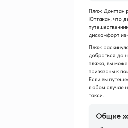
Пляж Донгтан р
Юттакан, что д
путешественник
дискомфорт из-
Пляж раскинулс
добраться до н
пляжа, вы може
привязаны к по
Если вы путеше
любом случае н
такси.
Общие х
Владение