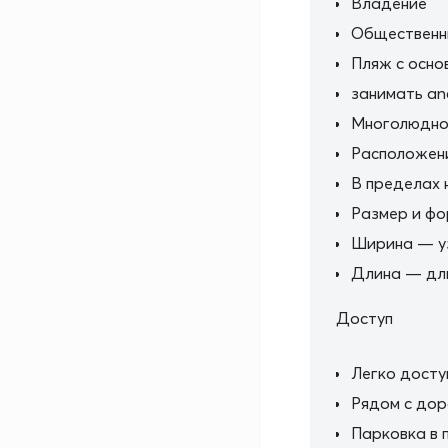
Общественн
Пляж с осно
занимать an
Многолюдно 
Расположен
В пределах 
Размер и ф
Ширина — у
Длина — дли
Доступ
Легко доступ
Рядом с дор
Парковка в 