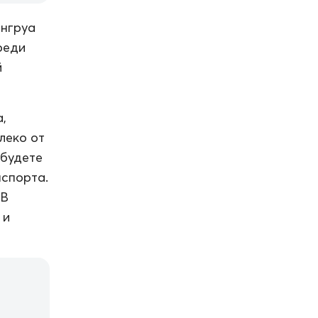
онгруа
реди
й
,
леко от
 будете
нспорта.
 В
 и