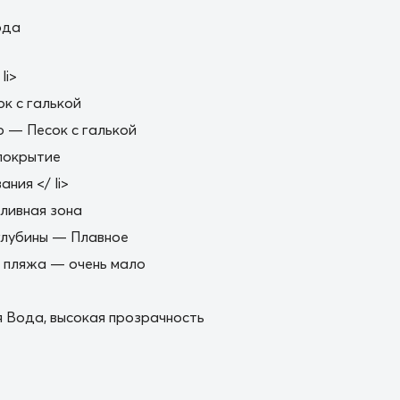
ода
li>
ок с галькой
 — Песок с галькой
покрытие
ния </ li>
ливная зона
глубины — Плавное
 пляжа — очень мало
 Вода, высокая прозрачность