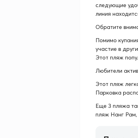
следующие удоб
линия находитс
Обратите внима
Помимо купания
участие в други
Этот пляж попу
Любители актив
Этот пляж легк
Парковка распо
Еще 3 пляжа та
пляж Нанг Рам,
Панорам