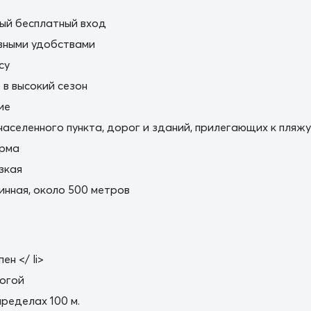
ый бесплатный вход
вными удобствами
cy
в высокий сезон
ие
населенного пункта, дорог и зданий, прилегающих к пляжу
орма
зкая
нная, около 500 метров
ен </ li>
огой
пределах 100 м.