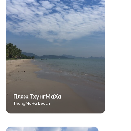
Пляж ТхунгМаХа
ThungMaHa Beach