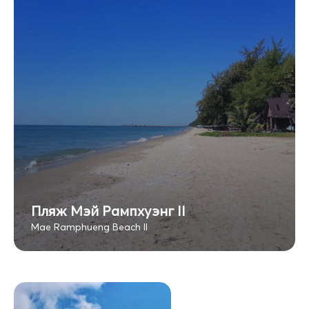
Пляж Мэй Рампхуэнг II
Mae Ramphueng Beach II