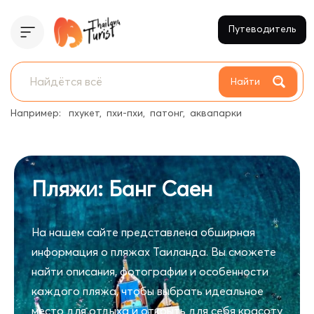
Путеводитель
Найти
Например:
пхукет
пхи-пхи
патонг
аквапарки
Пляжи: Банг Саен
На нашем сайте представлена обширная
информация о пляжах Таиланда. Вы сможете
найти описания, фотографии и особенности
каждого пляжа, чтобы выбрать идеальное
место для отдыха и открыть для себя красоту