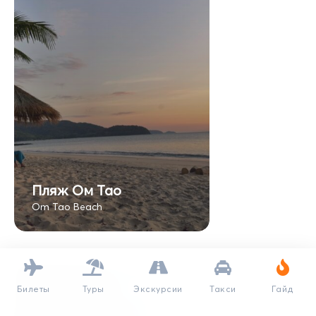
Пляж Ом Тао
Om Tao Beach
Билеты
Туры
Экскурсии
Такси
Гайд