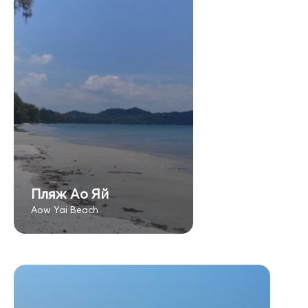
Пляж Ао Яй
Aow Yai Beach