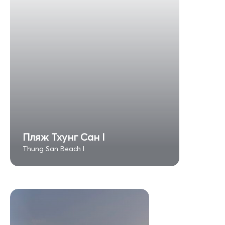
Пляж Тхунг Сан I
Thung San Beach I