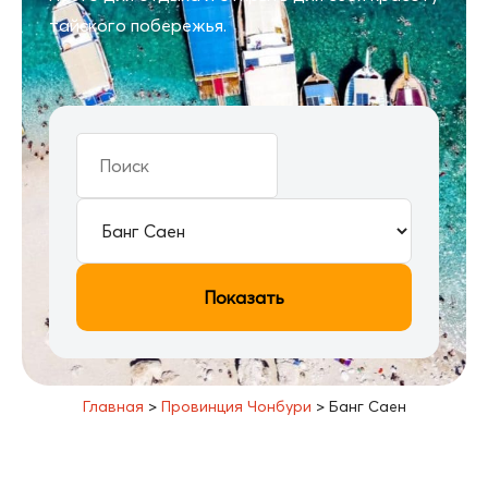
тайского побережья.
Показать
Главная
>
Провинция Чонбури
>
Банг Саен