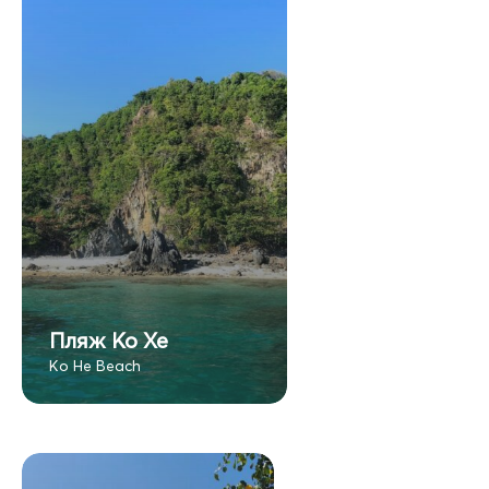
Пляж Ко Хе
Ko He Beach