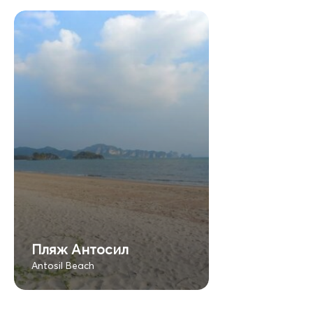
Пляж Антосил
Antosil Beach