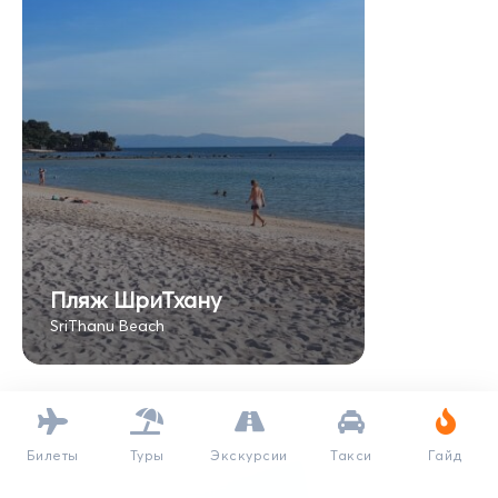
Пляж ШриТхану
SriThanu Beach
Билеты
Туры
Экскурсии
Такси
Гайд