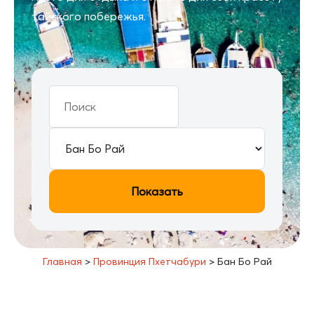
тайского побережья.
Показать
Главная
>
Провинция Пхетчабури
>
Бан Бо Рай