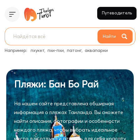
Путеводитель
Найти
Например:
пхукет
пхи-пхи
патонг
аквапарки
Пляжи: Бан Бо Рай
На нашем сайте представлена обширная
информация о пляжах Таиланда. Вы сможете
найти описания, фотографии и особенности
каждого пляжа, чтобы выбрать идеальное
место для отдыха и открыть для себя красоту