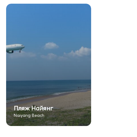
Пляж Найянг
Naiyang Beach