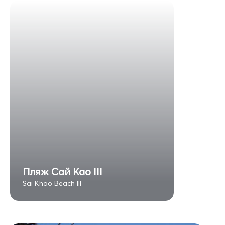
Пляж Сай Као III
Sai Khao Beach III