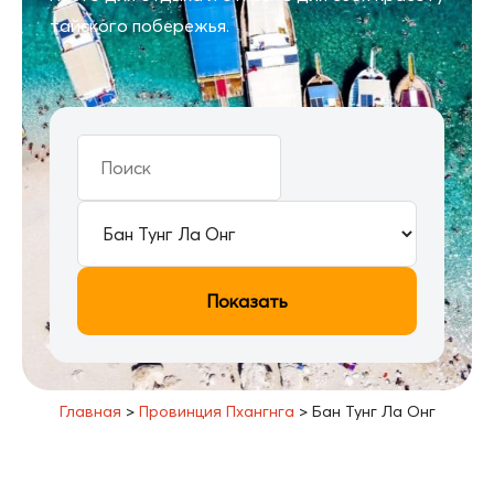
тайского побережья.
Показать
Главная
>
Провинция Пхангнга
>
Бан Тунг Ла Онг