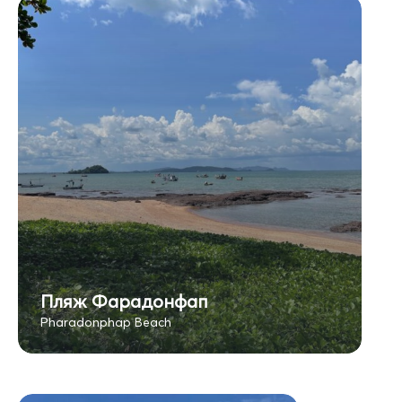
Пляж Фарадонфап
Pharadonphap Beach