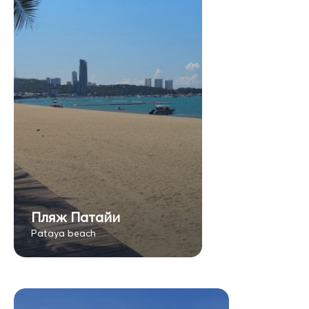
Пляж Патайи
Pataya beach