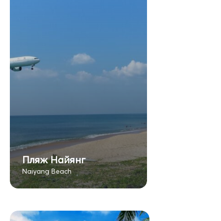
Пляж Найянг
Naiyang Beach