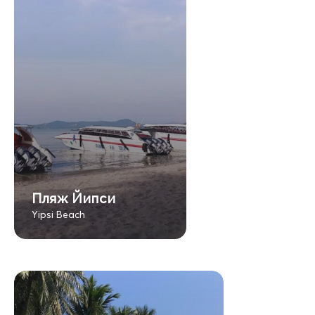
Пляж Йипси
Yipsi Beach