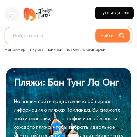
Путеводитель
Найти
Например:
пхукет
пхи-пхи
патонг
аквапарки
Пляжи: Бан Тунг Ла Онг
На нашем сайте представлена обширная
информация о пляжах Таиланда. Вы сможете
найти описания, фотографии и особенности
каждого пляжа, чтобы выбрать идеальное
место для отдыха и открыть для себя красоту