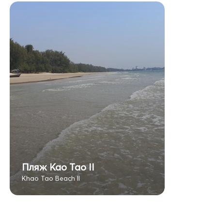
Пляж Као Тао II
Khao Tao Beach II